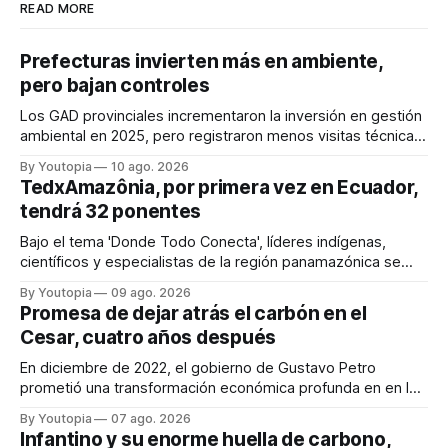
READ MORE
Prefecturas invierten más en ambiente,
pero bajan controles
Los GAD provinciales incrementaron la inversión en gestión
ambiental en 2025, pero registraron menos visitas técnicas
de control frente a 2024.
By Youtopia
10 ago. 2026
TedxAmazônia, por primera vez en Ecuador,
tendrá 32 ponentes
Bajo el tema 'Donde Todo Conecta', líderes indígenas,
científicos y especialistas de la región panamazónica se
citarán del 27 al 30 de agosto de 2026 en Baños y Puyo
By Youtopia
09 ago. 2026
Promesa de dejar atrás el carbón en el
Cesar, cuatro años después
En diciembre de 2022, el gobierno de Gustavo Petro
prometió una transformación económica profunda en en la
región. Un trabajo audiovisual evalúa la situación.
By Youtopia
07 ago. 2026
Infantino y su enorme huella de carbono,