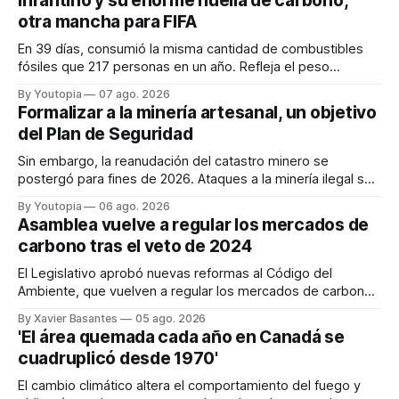
Infantino y su enorme huella de carbono,
otra mancha para FIFA
En 39 días, consumió la misma cantidad de combustibles
fósiles que 217 personas en un año. Refleja el peso
desproporcionado del transporte aéreo en el Mundial.
By Youtopia
07 ago. 2026
Formalizar a la minería artesanal, un objetivo
del Plan de Seguridad
Sin embargo, la reanudación del catastro minero se
postergó para fines de 2026. Ataques a la minería ilegal se
refuerzan con la "Estrategia de Ciberdefensa 2026".
By Youtopia
06 ago. 2026
Asamblea vuelve a regular los mercados de
carbono tras el veto de 2024
El Legislativo aprobó nuevas reformas al Código del
Ambiente, que vuelven a regular los mercados de carbono,
tras el veto total del Ejecutivo en 2024.
By Xavier Basantes
05 ago. 2026
'El área quemada cada año en Canadá se
cuadruplicó desde 1970'
El cambio climático altera el comportamiento del fuego y