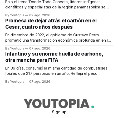
Bajo el tema 'Donde Todo Conecta', líderes indígenas,
científicos y especialistas de la región panamazónica se
citarán del 27 al 30 de agosto de 2026 en Baños y Puyo
By Youtopia
09 ago. 2026
Promesa de dejar atrás el carbón en el
Cesar, cuatro años después
En diciembre de 2022, el gobierno de Gustavo Petro
prometió una transformación económica profunda en en la
región. Un trabajo audiovisual evalúa la situación.
By Youtopia
07 ago. 2026
Infantino y su enorme huella de carbono,
otra mancha para FIFA
En 39 días, consumió la misma cantidad de combustibles
fósiles que 217 personas en un año. Refleja el peso
desproporcionado del transporte aéreo en el Mundial.
By Youtopia
07 ago. 2026
Sign up