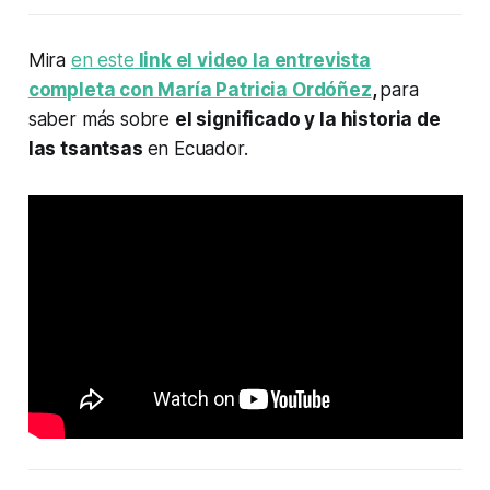
Mira
en este
link el video la entrevista
completa con María Patricia Ordóñez
,
para
saber más sobre
el significado y la historia de
las tsantsas
en Ecuador.