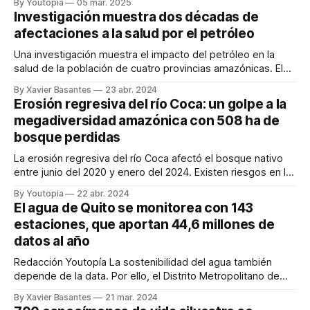
By Youtopia
05 mar. 2025
Investigación muestra dos décadas de
afectaciones a la salud por el petróleo
Una investigación muestra el impacto del petróleo en la
salud de la población de cuatro provincias amazónicas. El
trabajo recopila el análisis de 4.799 documentos.
By Xavier Basantes
23 abr. 2024
Redacción Youtopía Una investigación académica
Erosión regresiva del río Coca: un golpe a la
determinó que en las últimas dos décadas, la actividad
megadiversidad amazónica con 508 ha de
petrolera causó daños en la salud de la población de
bosque perdidas
La erosión regresiva del río Coca afectó el bosque nativo
entre junio del 2020 y enero del 2024. Existen riesgos en la
zona de influencia del río. La erosión regresiva del río Coca
By Youtopia
22 abr. 2024
produjo la pérdida de 508 hectáreas de bosque en tres
El agua de Quito se monitorea con 143
años, entre junio de 2020 y enero
estaciones, que aportan 44,6 millones de
datos al año
Redacción Youtopía La sostenibilidad del agua también
depende de la data. Por ello, el Distrito Metropolitano de
Quito cuenta con 143 estaciones que monitorean este
By Xavier Basantes
21 mar. 2024
recurso y aportan 44,6 millones de datos al año. Esas