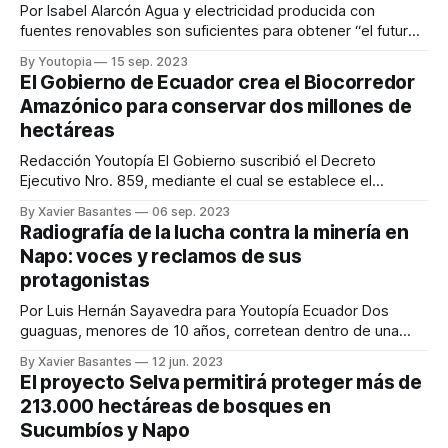
Por Isabel Alarcón Agua y electricidad producida con
fuentes renovables son suficientes para obtener “el futuro
de la humanidad”. Esta frase fue la que utilizó Fernando
By Youtopia
15 sep. 2023
Santos Alvite, ministro de Energía y Minas de Ecuador, para
El Gobierno de Ecuador crea el Biocorredor
describir al hidrógeno verde y anunciar oficialmente que
Amazónico para conservar dos millones de
esta “gasolina del futuro” ya es
hectáreas
Redacción Youtopía El Gobierno suscribió el Decreto
Ejecutivo Nro. 859, mediante el cual se establece el
Biocorredor Amazónico. A través de este mecanismo se
By Xavier Basantes
06 sep. 2023
espera lograr que dos millones de hectáreas de territorio,
Radiografía de la lucha contra la minería en
agua y bosque se incluyan en nuevos esquemas de
Napo: voces y reclamos de sus
conservación. El objetivo es implementar un modelo de
protagonistas
Por Luis Hernán Sayavedra para Youtopía Ecuador Dos
guaguas, menores de 10 años, corretean dentro de una
pequeña laguna café-clara, de un metro y medio de
By Xavier Basantes
12 jun. 2023
profundidad. Esta es una de las tantas que yacen entre los
El proyecto Selva permitirá proteger más de
montículos de piedras y sedimentos con alturas que
213.000 hectáreas de bosques en
alcanzan los tres metros.
Sucumbíos y Napo