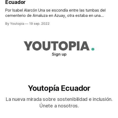
Ecuador
acopio (USD 480.000,
Por Isabel Alarcón Una se escondía entre las tumbas del
cementerio de Amaluza en Azuay, otra estaba en una
iglesia de El Oro y la última se refugiaba en un huerto
By Youtopia
19 sep. 2022
escolar, en Napo. Estas tres serpientes, nuevas para la
ciencia y que solo viven en Ecuador, fueron encontradas
por
Sign up
Youtopía Ecuador
La nueva mirada sobre sostenibilidad e inclusión.
Únete a nosotros.