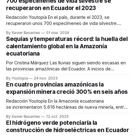
700 especímenes de vida silvestre se
estaciones hidrometereológicas se distribuyen en:
recuperaron en Ecuador el 2023
hidrológicas (33), pluviométricas (63) y climatológicas (47)
y generan
Redacción Youtopía En el país, durante el 2023, se
recuperaron unos 700 especímenes de vida silvestre.
Además, entre los animales más traficados se registran:
By Xavier Basantes
01 mar. 2024
tortugas, boas, loras, pericos, monos y tigrillos. Esos datos
Sequías y temperaturas récord: la huella del
los presentó el Ministerio de Ambiente, Agua y Transición
calentamiento global en la Amazonía
Ecológica (Maate), en el marco del lanzamiento de
ecuatoriana
Por Cristina Márquez Las lluvias siguen siendo escasas en
las provincias amazónicas del Ecuador. A inicios de
noviembre, una intensa sequía, la más fuerte de los últimos
By Youtopia
24 nov. 2023
25 años, provocó una drástica reducción en los afluentes
En cuatro provincias amazónicas la
que conectan a centenares de comunidades indígenas y la
expansión minera creció 300% en seis años
desaparición de lagunas y humedales.
Redacción Youtopía En la Amazonía ecuatoriana
se incrementaron 5.616 hectáreas de nueva minería, entre
los años 2015 y 2021. Esa cantidad representa un
By Xavier Basantes
12 oct. 2023
crecimiento del 300%. En total, la actividad minera ya
El hidrógeno verde potenciaría la
alcanza una superficie de 7.495 hectáreas al 2021, que es
construcción de hidroeléctricas en Ecuador
equivalente a 10.555 canchas de