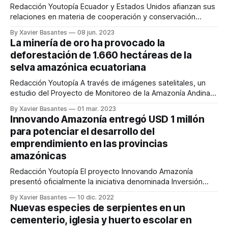
Redacción Youtopía Ecuador y Estados Unidos afianzan sus
relaciones en materia de cooperación y conservación
ambiental, en el marco del Convenio de Asistencia para el
By Xavier Basantes
08 jun. 2023
Desarrollo. Este convenio establece los lineamientos de los
La minería de oro ha provocado la
proyectos liderados por la Agencia de los Estados Unidos
deforestación de 1.660 hectáreas de la
para el Desarrollo Internacional (Usaid, por sus siglas
selva amazónica ecuatoriana
Redacción Youtopía A través de imágenes satelitales, un
estudio del Proyecto de Monitoreo de la Amazonía Andina
(MAAP) determinó la afectación de la Amazonía por causas
By Xavier Basantes
01 mar. 2023
relacionadas con minería aurífera. El informe señala que
Innovando Amazonía entregó USD 1 millón
unas 1.660 hectáreas han sido deforestadas en Ecuador
para potenciar el desarrollo del
desde el 2017. Esa extensión equivale a
emprendimiento en las provincias
amazónicas
Redacción Youtopía El proyecto Innovando Amazonía
presentó oficialmente la iniciativa denominada Inversión
para la Repotenciación e Innovación Agroproductiva
By Xavier Basantes
10 dic. 2022
Amazónica. A través de este mecanismo de financiamiento
Nuevas especies de serpientes en un
se otorgaron USD 1’009.437,10, destinados para 14
cementerio, iglesia y huerto escolar en
emprendimientos (USD 529.437,10) y para seis centros de