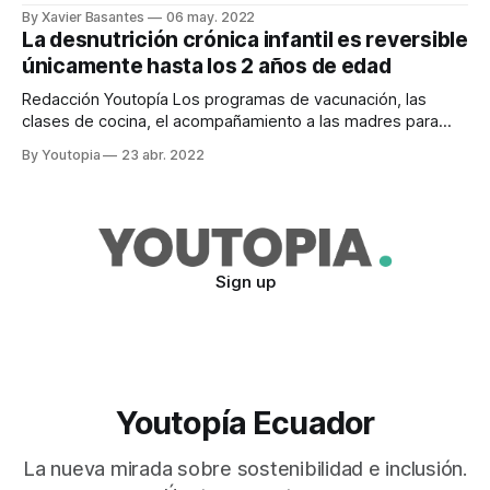
que se levante en 23 700 viviendas repartidas a lo largo de
By Xavier Basantes
06 may. 2022
las 24 provincias del Ecuador, para identificar la situación
La desnutrición crónica infantil es reversible
actual de la Desnutrición Crónica Infantil (DCI), con base en
únicamente hasta los 2 años de edad
una muestra de
Redacción Youtopía Los programas de vacunación, las
clases de cocina, el acompañamiento a las madres para
enseñarles prácticas higiénicas y la consejería en la
By Youtopia
23 abr. 2022
lactancia materna son herramientas clave para bajar la
desnutrición crónica infantil (DCI). Así lo sostiene Ariela
Luna, exministra de Desarrollo y Gestión Social de Perú,
donde
Sign up
Youtopía Ecuador
La nueva mirada sobre sostenibilidad e inclusión.