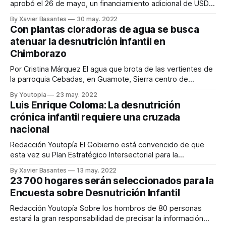
aprobó el 26 de mayo, un financiamiento adicional de USD
200 millones para el proyecto de Sistemas de Protección
By Xavier Basantes
30 may. 2022
Social (SPS) en Ecuador. Los nuevos recursos se destinarán
Con plantas cloradoras de agua se busca
a apoyar la Estrategia nacional ‘Ecuador Crece sin
atenuar la desnutrición infantil en
Desnutrición’. Esta iniciativa busca reducir la
Chimborazo
Por Cristina Márquez El agua que brota de las vertientes de
la parroquia Cebadas, en Guamote, Sierra centro de
Ecuador, luce cristalina. La gente dice que es de las más
By Youtopia
23 may. 2022
puras y que tiene buen sabor. En las comunidades más
Luis Enrique Coloma: La desnutrición
altas los habitantes, adultos y niños, tienen los dientes
crónica infantil requiere una cruzada
amarillentos
nacional
Redacción Youtopía El Gobierno está convencido de que
esta vez su Plan Estratégico Intersectorial para la
Prevención y Reducción de la Desnutrición Crónica Infantil
By Xavier Basantes
13 may. 2022
(DCI) sí dará resultados. En el Ecuador, desde 1993, se ha
23 700 hogares serán seleccionados para la
desarrollado una docena de planes orientados a reducir la
Encuesta sobre Desnutrición Infantil
DCI, pero los indicadores de estos
Redacción Youtopía Sobre los hombros de 80 personas
estará la gran responsabilidad de precisar la información