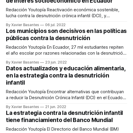
de interés socioeconómico en Ecuador
postulaciones para esta convocatoria se
Redacción Youtopía Reactivación económica sostenible,
lucha contra la desnutrición crónica infantil (DCI), y
prevención y atención de la violencia basada en género.
By Xavier Basantes
06 jul. 2022
Estos son los tres ejes de los proyectos que podrá recibir
Los municipios son decisivos en las políticas
financiamiento internacional, como parte del canje de deuda
públicas contra la desnutrición
entre Italia y Ecuador. El Fondo Ítalo Ecuatoriano para
Redacción Youtopía En Ecuador, 27 mil estudiantes repiten
el año escolar por razones relacionadas con la desnutrición
crónica infantil. 1 de cada 3 niños menores de 2 años la
By Xavier Basantes
23 jun. 2022
padece, por diversas causas. El impacto de la DCI a esa
Datos actualizados y educación alimentaria,
edad implica afectaciones cognitivas que marcan la vida de
en la estrategia contra la desnutrición
los
infantil
Redacción Youtopía Encontrar alternativas que contribuyan
a reducir la Desnutrición Crónica Infantil (DCI) en el Ecuador
sí es posible. Para alcanzar ese objetivo es indispensable
By Xavier Basantes
21 jun. 2022
sumar esfuerzos y generar planes de acción sostenibles
La estrategia contra la desnutrición infantil
entre actores públicos, privados, sociedad civil y academia.
tiene financiamiento del Banco Mundial
En el primer día del “Foro Académico y Jornadas
Redacción Youtopía El Directorio del Banco Mundial (BM)