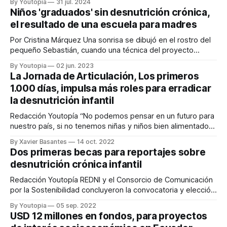
By Youtopia
31 jul. 2024
desnutrición y la obesidad.
Niños 'graduados' sin desnutrición crónica,
el resultado de una escuela para madres
Por Cristina Márquez Una sonrisa se dibujó en el rostro del
pequeño Sebastián, cuando una técnica del proyecto
Madres Guía le colocó una muceta con la frase “Libre de
By Youtopia
02 jun. 2023
desnutrición crónica infantil“. El pequeño, oriundo de
La Jornada de Articulación, Los primeros
Cebadas, una parroquia de Guamote, cumplió su primer año
1.000 días, impulsa más roles para erradicar
de edad con el peso
la desnutrición infantil
Redacción Youtopía “No podemos pensar en un futuro para
nuestro país, si no tenemos niñas y niños bien alimentados
desde los primeros 1.000 días”. Con esas palabras, el
By Xavier Basantes
14 oct. 2022
presidente del Consejo de Regentes de la Universidad San
Dos primeras becas para reportajes sobre
Francisco de Quito (USFQ), Carlos Montúfar, inauguró La
desnutrición crónica infantil
Jornada de Articulación, Los
Redacción Youtopía REDNI y el Consorcio de Comunicación
por la Sostenibilidad concluyeron la convocatoria y elección
de los ganadores de la primera entrega de becas de USD
By Youtopia
05 sep. 2022
1.000,00 (mil dólares) para realizar reportajes periodísticos
USD 12 millones en fondos, para proyectos
sobre la desnutrición crónica infantil (DCI) en Ecuador. Las