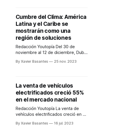
Cumbre del Clima: América
Latina y el Caribe se
mostrarán como una
región de soluciones
Redacción Youtopía Del 30 de
noviembre al 12 de diciembre, Dubái
(Emiratos Árabes Unidos) será el
By Xavier Basantes
25 nov. 2023
escenario donde se desarrollará la
Cumbre del Clima (COP28). Una de
las instituciones que busca dar más
protagonismo global a la región es
La venta de vehículos
CAF-banco de desarrollo de
electrificados creció 55%
América Latina y el Caribe. Por
en el mercado nacional
Redacción Youtopía La venta de
vehículos electrificados creció en el
mercado ecuatoriano, en el primer
By Xavier Basantes
16 jul. 2023
semestre del año, en comparación