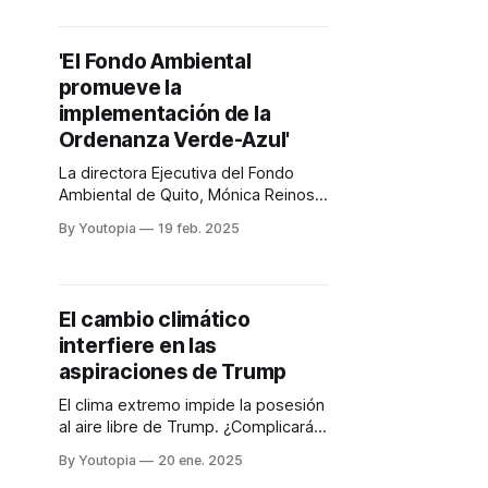
eléctricos vendidos en ALC.
'El Fondo Ambiental
promueve la
implementación de la
Ordenanza Verde-Azul'
La directora Ejecutiva del Fondo
Ambiental de Quito, Mónica Reinoso,
se refiere a una nueva ronda de
By Youtopia
19 feb. 2025
fondos concursables para impulsar
proyectos sostenibles.
El cambio climático
interfiere en las
aspiraciones de Trump
El clima extremo impide la posesión
al aire libre de Trump. ¿Complicará
también su plan de gobierno?
By Youtopia
20 ene. 2025