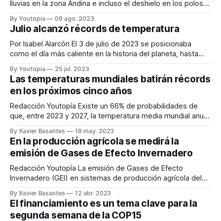
lluvias en la zona Andina e incluso el deshielo en los polos
se relacionan con la Amazonía. Esta selva es crucial para
By Youtopia
09 ago. 2023
conservar la vida en el planeta y detener el avance del
Julio alcanzó récords de temperatura
cambio climático. Pero, al mismo tiempo,
Por Isabel Alarcón El 3 de julio de 2023 se posicionaba
como el día más caliente en la historia del planeta, hasta
que llegó el 4 de julio. Ambos fueron desplazados
By Youtopia
25 jul. 2023
nuevamente cuando llegó el 5 del mismo mes. Para
Las temperaturas mundiales batirán récords
quienes aún tienen dudas sobre el avance del cambio
en los próximos cinco años
climático,
Redacción Youtopía Existe un 66% de probabilidades de
que, entre 2023 y 2027, la temperatura media mundial anual
cerca de la superficie supere en más de 1,5°C los niveles
By Xavier Basantes
18 may. 2023
preindustriales durante al menos un año. Además, hay un
En la producción agrícola se medirá la
98% de probabilidades de que al menos uno de los
emisión de Gases de Efecto Invernadero
Redacción Youtopía La emisión de Gases de Efecto
Invernadero (GEI) en sistemas de producción agrícola del
Ecuador se someterá a una medición. El monitoreo es parte
By Xavier Basantes
12 abr. 2023
de la iniciativa Definición e implementación piloto del
El financiamiento es un tema clave para la
Sistema MRV (medición, reporte y verificación), para las
segunda semana de la COP15
acciones relacionadas con los sistemas agroproductivos