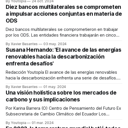
By Youtopia
24 oct. 2024
Diez bancos multilaterales se comprometen
a impulsar acciones conjuntas en materia de
ODS
Diez bancos multilaterales se comprometieron en trabajar
por los ODS. Las entidades financiera trabajarán en cinco
áreas específicas. Redacción Youtopía Diez bancos
By Xavier Basantes
03 may. 2024
multilaterales se comprometen a impulsar acciones
Susana Hernando: 'El avance de las energías
conjuntas, que buscan acelerar el progreso hacia los
renovables hacia la descarbonización
Objetivos de Desarrollo Sostenible (ODS). Así lo informó el
enfrenta desafíos'
Banco Interamericano de Desarrollo (BID)
Redacción Youtopía El avance de las energías renovables
hacia la descarbonización enfrenta una serie de desafíos.
Uno de los principales obstáculos radica en los aspectos
By Xavier Basantes
01 may. 2024
tecnológicos. Para tener una perspectiva de lo que
Una visión holística sobre los mercados de
plantean esos retos y los efectos que ocasiona el cambio
carbono y sus implicaciones
climático y la energía, Youtopía Ecuador entrevistó
Por Karina Barrera (O) Centro de Pensamiento del Futuro Ex
Subsecretaria de Cambio Climático del Ecuador Los
resultados del balance global del cumplimiento de los
By Youtopia
01 mar. 2024
compromisos climáticos del mundo, discutidos en las