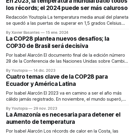
En 2023, la temperatura mundial batió todos
negociaciones de la COP28 de Dubái de diciembre del
los récords; el 2024 puede ser más caluroso
2023, reconocen que limitar el calentamiento global a 1.
Redacción Youtopía La temperatura media anual del planeta
se quedó a las puertas de superar en 1,5 grados Celsius
(°C) los niveles preindustriales. Se trata de una cifra
By Xavier Basantes
15 ene. 2024
sustantiva, porque el Acuerdo de París pretende limitar el
La COP28 plantea nuevos desafíos; la
aumento de la temperatura a largo plazo, a no más de 1,
COP30 de Brasil será decisiva
Por Isabel Alarcón El documento final de la edición número
28 de la Conferencia de las Naciones Unidas sobre Cambio
Climático (COP28), genera incertidumbre. Mientras para
By Youtopia
14 dic. 2023
algunos es una muestra del compromiso por dejar atrás la
Cuatro temas clave de la COP28 para
dependencia en los combustibles fósiles, para otros es una
Ecuador y América Latina
nueva derrota. Tras 14 días
Por Isabel Alarcón El 2023 va en camino a ser el año más
cálido jamás registrado. En noviembre, el mundo superó,
por primera vez en la historia, los 2C con respecto a la
By Youtopia
29 nov. 2023
época preindustrial (1850-1900). Es decir que, durante dos
La Amazonía es necesaria para detener el
días seguidos, la temperatura media mundial fue superior
aumento de temperatura
Por Isabel Alarcón Los récords de calor en la Costa, las