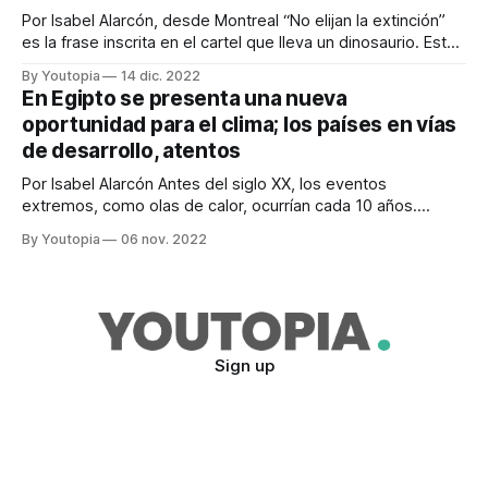
sostenibles. La
Por Isabel Alarcón, desde Montreal “No elijan la extinción”
es la frase inscrita en el cartel que lleva un dinosaurio. Este
prehistórico animal recorre los pasillos de la Conferencia de
By Youtopia
14 dic. 2022
Naciones Unidas sobre Diversidad Biológica, conocida
En Egipto se presenta una nueva
como COP15. A menos de una semana de que terminé el
oportunidad para el clima; los países en vías
evento más importante
de desarrollo, atentos
Por Isabel Alarcón Antes del siglo XX, los eventos
extremos, como olas de calor, ocurrían cada 10 años.
Ahora, son tres veces más frecuentes y fuertes. Por otro
By Youtopia
06 nov. 2022
lado, las poblaciones de aves, anfibios, reptiles y peces en
el mundo han disminuido en un 69%. Estas son algunas de
las
Sign up