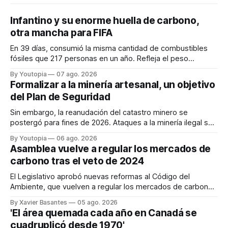
Infantino y su enorme huella de carbono,
otra mancha para FIFA
En 39 días, consumió la misma cantidad de combustibles
fósiles que 217 personas en un año. Refleja el peso
desproporcionado del transporte aéreo en el Mundial.
By Youtopia
07 ago. 2026
Formalizar a la minería artesanal, un objetivo
del Plan de Seguridad
Sin embargo, la reanudación del catastro minero se
postergó para fines de 2026. Ataques a la minería ilegal se
refuerzan con la "Estrategia de Ciberdefensa 2026".
By Youtopia
06 ago. 2026
Asamblea vuelve a regular los mercados de
carbono tras el veto de 2024
El Legislativo aprobó nuevas reformas al Código del
Ambiente, que vuelven a regular los mercados de carbono,
tras el veto total del Ejecutivo en 2024.
By Xavier Basantes
05 ago. 2026
'El área quemada cada año en Canadá se
cuadruplicó desde 1970'