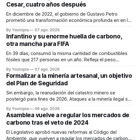
Cesar, cuatro años después
En diciembre de 2022, el gobierno de Gustavo Petro
prometió una transformación económica profunda en en la
región. Un trabajo audiovisual evalúa la situación.
By Youtopia
07 ago. 2026
Infantino y su enorme huella de carbono,
otra mancha para FIFA
En 39 días, consumió la misma cantidad de combustibles
fósiles que 217 personas en un año. Refleja el peso
desproporcionado del transporte aéreo en el Mundial.
By Youtopia
07 ago. 2026
Formalizar a la minería artesanal, un objetivo
del Plan de Seguridad
Sin embargo, la reanudación del catastro minero se
postergó para fines de 2026. Ataques a la minería ilegal se
refuerzan con la "Estrategia de Ciberdefensa 2026".
By Youtopia
06 ago. 2026
Asamblea vuelve a regular los mercados de
carbono tras el veto de 2024
El Legislativo aprobó nuevas reformas al Código del
Ambiente, que vuelven a regular los mercados de carbono,