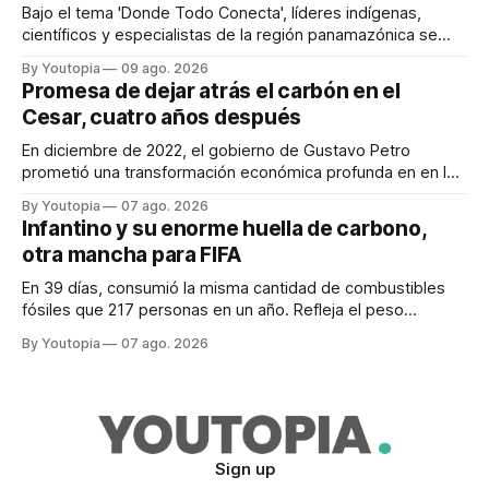
Bajo el tema 'Donde Todo Conecta', líderes indígenas,
científicos y especialistas de la región panamazónica se
citarán del 27 al 30 de agosto de 2026 en Baños y Puyo
By Youtopia
09 ago. 2026
Promesa de dejar atrás el carbón en el
Cesar, cuatro años después
En diciembre de 2022, el gobierno de Gustavo Petro
prometió una transformación económica profunda en en la
región. Un trabajo audiovisual evalúa la situación.
By Youtopia
07 ago. 2026
Infantino y su enorme huella de carbono,
otra mancha para FIFA
En 39 días, consumió la misma cantidad de combustibles
fósiles que 217 personas en un año. Refleja el peso
desproporcionado del transporte aéreo en el Mundial.
By Youtopia
07 ago. 2026
Sign up