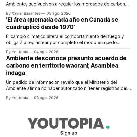
Ambiente, que vuelven a regular los mercados de carbono,
tras el veto total del Ejecutivo en 2024.
By Xavier Basantes
05 ago. 2026
'El área quemada cada año en Canadá se
cuadruplicó desde 1970'
El cambio climático altera el comportamiento del fuego y
obligará a replantear por completo el modo en que lo
previene y combate, según el experto Mike Flannigan
By Youtopia
04 ago. 2026
Ambiente desconoce presunto acuerdo de
carbono en territorio waorani; Asamblea
indaga
Un pedido de información reveló que el Ministerio del
Ambiente afirma no haber autorizado ni tener registros del
proyecto que abarcaría más de 802.000 hectáreas.
By Youtopia
03 ago. 2026
Sign up