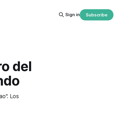
Sign in
Subscribe
ro del
ndo
ao". Los