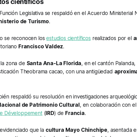
os científicos
 Función Legislativa se respaldó en el Acuerdo Ministerial
nisterio de Turismo
.
o se reconocen los
estudios científicos
realizados por el
a
atoriano
Francisco Valdez
.
 a la zona de
Santa Ana-La Florida
, en el cantón Palanda,
ticación Theobrama cacao, con una antigüedad
aproxim
ién respaldó su resolución en investigaciones arqueológi
Nacional de Patrimonio Cultural
, en colaboración con e
le Développement
(
IRD
) de
Francia
.
 evidenciado que la
cultura Mayo Chinchipe
, asentada e