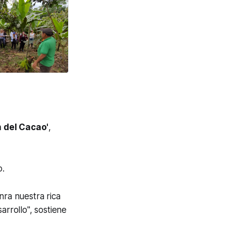
n del Cacao'
,
o.
nra nuestra rica
rrollo", sostiene