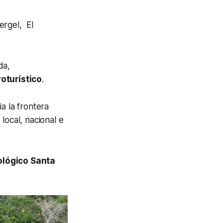
ergel, El
da,
oturístico
.
a la frontera
local, nacional e
ológico Santa