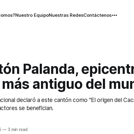
Somos?
Nuestro Equipo
Nuestras Redes
Contáctenos
tón Palanda, epicent
 más antiguo del mu
ional declaró a este cantón como "El origen del Cac
tores se benefician.
5
—
3 min read