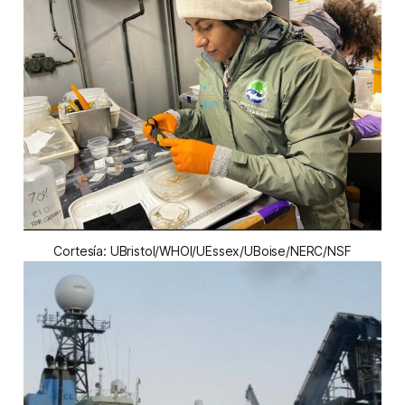
Cortesía: UBristol/WHOI/UEssex/UBoise/NERC/NSF