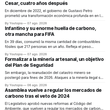
Cesar, cuatro años después
En diciembre de 2022, el gobierno de Gustavo Petro
prometió una transformación económica profunda en en la
región. Un trabajo audiovisual evalúa la situación.
By Youtopia
07 ago. 2026
Infantino y su enorme huella de carbono,
otra mancha para FIFA
En 39 días, consumió la misma cantidad de combustibles
fósiles que 217 personas en un año. Refleja el peso
desproporcionado del transporte aéreo en el Mundial.
By Youtopia
07 ago. 2026
Formalizar a la minería artesanal, un objetivo
del Plan de Seguridad
Sin embargo, la reanudación del catastro minero se
postergó para fines de 2026. Ataques a la minería ilegal se
refuerzan con la "Estrategia de Ciberdefensa 2026".
By Youtopia
06 ago. 2026
Asamblea vuelve a regular los mercados de
carbono tras el veto de 2024
El Legislativo aprobó nuevas reformas al Código del
Ambiente, que vuelven a regular los mercados de carbono,