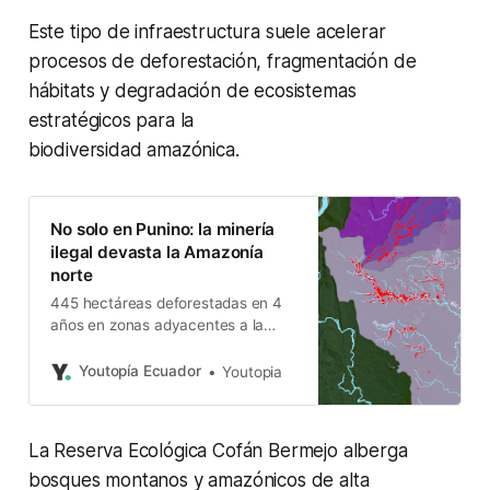
Este tipo de infraestructura suele acelerar
procesos de deforestación, fragmentación de
hábitats y degradación de ecosistemas
estratégicos para la
biodiversidad amazónica.
No solo en Punino: la minería
ilegal devasta la Amazonía
norte
445 hectáreas deforestadas en 4
años en zonas adyacentes a la
Reserva Cofán Bermejo; en Punino
ya sumaban 145 hace un año.
Youtopía Ecuador
Youtopia
EcoCiencia monitorea.
La Reserva Ecológica Cofán Bermejo alberga
bosques montanos y amazónicos de alta