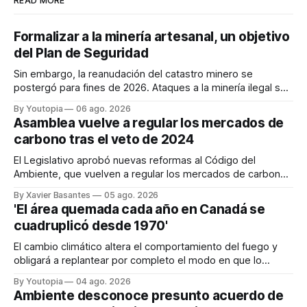
READ MORE
Formalizar a la minería artesanal, un objetivo
del Plan de Seguridad
Sin embargo, la reanudación del catastro minero se
postergó para fines de 2026. Ataques a la minería ilegal se
refuerzan con la "Estrategia de Ciberdefensa 2026".
By Youtopia
06 ago. 2026
Asamblea vuelve a regular los mercados de
carbono tras el veto de 2024
El Legislativo aprobó nuevas reformas al Código del
Ambiente, que vuelven a regular los mercados de carbono,
tras el veto total del Ejecutivo en 2024.
By Xavier Basantes
05 ago. 2026
'El área quemada cada año en Canadá se
cuadruplicó desde 1970'
El cambio climático altera el comportamiento del fuego y
obligará a replantear por completo el modo en que lo
previene y combate, según el experto Mike Flannigan
By Youtopia
04 ago. 2026
Ambiente desconoce presunto acuerdo de