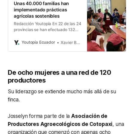
Unas 40.000 familias han
implementado prácticas
agrícolas sostenibles
Redacción Youtopía En 22 de las 24
provincias se han efectuado 132
proyectos durante las últimas tres
décadas, a cargo de la Fundación
Youtopía Ecuador
Xavier Basantes
Heifer Ecuador. Esos programas
han permitido que unas 40.000
familias hayan mejorado sus
ingresos, implementando prácticas
De ocho mujeres a una red de 120
agrícolas sostenibles. En los últimos
cinco años, la Fundación ha
productores
Su liderazgo se extiende mucho más allá de su
finca.
Josselyn forma parte de la
Asociación de
Productores Agroecológicos de Cotopaxi
, una
organización que comenzó con apenas ocho