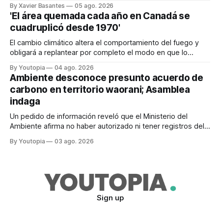
tras el veto total del Ejecutivo en 2024.
By Xavier Basantes
05 ago. 2026
'El área quemada cada año en Canadá se
cuadruplicó desde 1970'
El cambio climático altera el comportamiento del fuego y
obligará a replantear por completo el modo en que lo
previene y combate, según el experto Mike Flannigan
By Youtopia
04 ago. 2026
Ambiente desconoce presunto acuerdo de
carbono en territorio waorani; Asamblea
indaga
Un pedido de información reveló que el Ministerio del
Ambiente afirma no haber autorizado ni tener registros del
proyecto que abarcaría más de 802.000 hectáreas.
By Youtopia
03 ago. 2026
Sign up