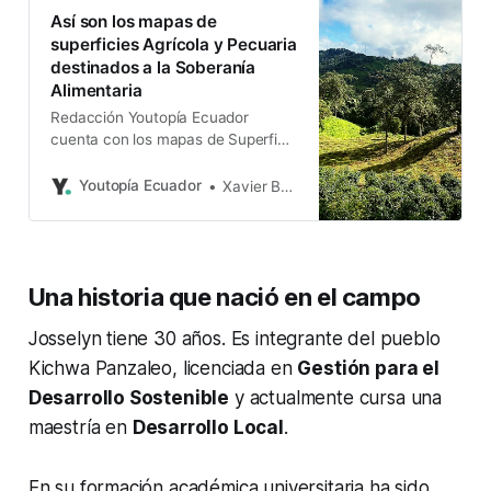
Así son los mapas de
superficies Agrícola y Pecuaria
destinados a la Soberanía
Alimentaria
Redacción Youtopía Ecuador
cuenta con los mapas de Superficie
Agrícola y Pecuaria, destinados a la
Soberanía Alimentaria. Con base en
Youtopía Ecuador
Xavier Basantes
esta información se espera mejorar
la planificación agrícola del país. Un
aspecto importante que se revela a
partir de este estudio cartográfico
Una historia que nació en el campo
es el rol que tiene la Agricultura
Familiar
Josselyn tiene 30 años. Es integrante del pueblo
Kichwa Panzaleo, licenciada en
Gestión para el
Desarrollo Sostenible
y actualmente cursa una
maestría en
Desarrollo Local
.
En su formación académica universitaria ha sido