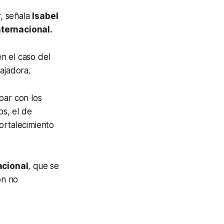
r, señala
Isabel
ternacional.
en el caso del
bajadora.
par con los
os, el de
fortalecimiento
acional
, que se
ón no