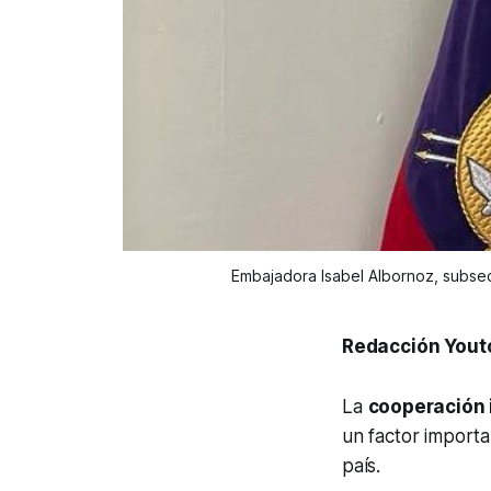
Embajadora Isabel Albornoz, subsec
Redacción Yout
La
cooperación 
un factor import
país.