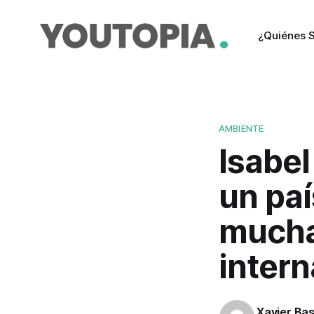
¿Quiénes 
AMBIENTE
Isabel
un pa
mucha
intern
Xavier Ba