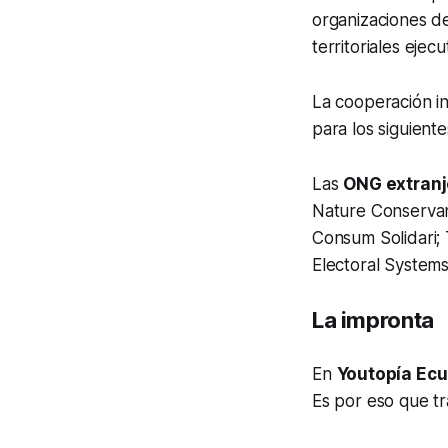
organizaciones de
territoriales ejec
La cooperación i
para los siguient
Las
ONG extran
Nature Conservan
Consum Solidari; 
Electoral System
La impronta
En
Youtopía Ec
Es por eso que tr