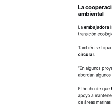
La cooperació
ambiental
La
embajadora I
transición ecológ
También se topa
circular
.
“En algunos proy
abordan algunos 
El hecho de que
apoyo a mantener 
de áreas marinas 