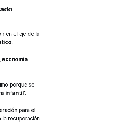
dado
n en el eje de la
ático
.
a, economía
simo porque se
a infantil
”.
ración para el
n la recuperación