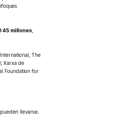
enfoques
 45 millones
,
International, The
d; Xarxa de
al Foundation for
d
pueden llevarse.