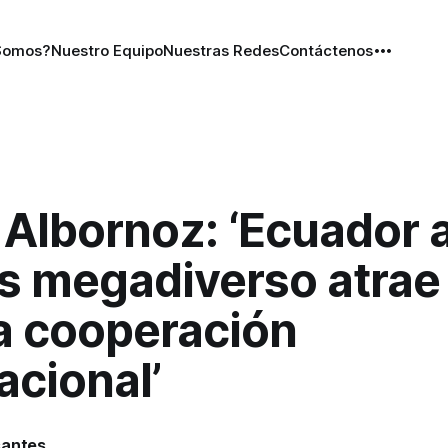
Somos?
Nuestro Equipo
Nuestras Redes
Contáctenos
 Albornoz: ‘Ecuador a
ís megadiverso atrae
 cooperación
acional’
santes