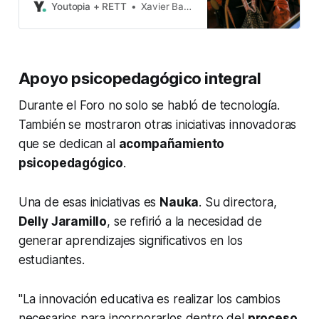
(IA) y su incidencia en
Youtopia + RETT
Xavier Basantes
prácticamente todas las áreas del
conocimiento humano. La irrupción
de ChatGPT sacudió a los sistemas
educativos y una pregunta es qué
Apoyo psicopedagógico integral
consecuencias tendrá esta
novedad para el trabajo de los
Durante el Foro no solo se habló de tecnología.
docentes
También se mostraron otras iniciativas innovadoras
que se dedican al
acompañamiento
psicopedagógico
.
Una de esas iniciativas es
Nauka
. Su directora,
Delly Jaramillo
, se refirió a la necesidad de
generar aprendizajes significativos en los
estudiantes.
"La innovación educativa es realizar los cambios
necesarios para incorporarlos dentro del
proceso