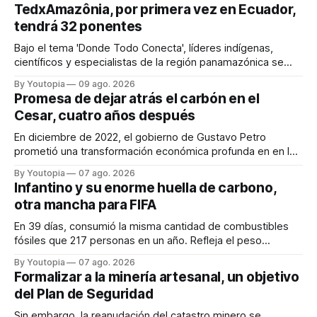
TedxAmazônia, por primera vez en Ecuador,
tendrá 32 ponentes
Bajo el tema 'Donde Todo Conecta', líderes indígenas,
científicos y especialistas de la región panamazónica se
citarán del 27 al 30 de agosto de 2026 en Baños y Puyo
By Youtopia
09 ago. 2026
Promesa de dejar atrás el carbón en el
Cesar, cuatro años después
En diciembre de 2022, el gobierno de Gustavo Petro
prometió una transformación económica profunda en en la
región. Un trabajo audiovisual evalúa la situación.
By Youtopia
07 ago. 2026
Infantino y su enorme huella de carbono,
otra mancha para FIFA
En 39 días, consumió la misma cantidad de combustibles
fósiles que 217 personas en un año. Refleja el peso
desproporcionado del transporte aéreo en el Mundial.
By Youtopia
07 ago. 2026
Formalizar a la minería artesanal, un objetivo
del Plan de Seguridad
Sin embargo, la reanudación del catastro minero se