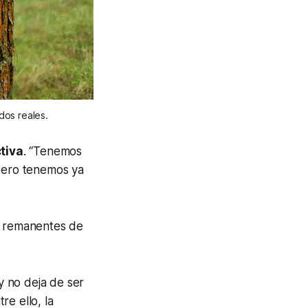
dos reales.
tiva
. “Tenemos
 pero tenemos ya
: remanentes de
y no deja de ser
e ello, la