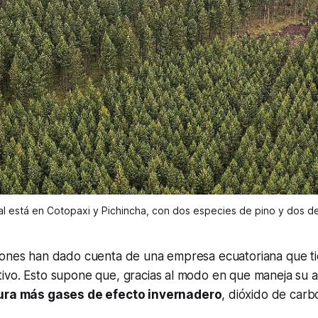
pal está en Cotopaxi y Pichincha, con dos especies de pino y dos de
iones han dado cuenta de una empresa ecuatoriana que t
ivo. Esto supone que, gracias al modo en que maneja su a
ura más gases de efecto invernadero
, dióxido de car