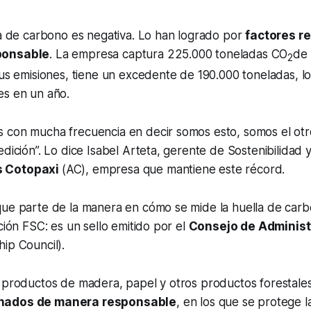
la de carbono es negativa. Lo han logrado por
factores r
ponsable
. La empresa captura 225.000 toneladas CO
de 
2
sus emisiones, tiene un excedente de 190.000 toneladas, lo
es en un año.
 con mucha frecuencia en decir somos esto, somos el otr
edición”. Lo dice Isabel Arteta, gerente de Sostenibilidad
 Cotopaxi
(AC), empresa que mantiene este récord.
que parte de la manera en cómo se mide la huella de car
ción FSC: es un sello emitido por el
Consejo de Administ
ip Council).
s productos de madera, papel y otros productos forestal
nados de manera responsable
, en los que se protege l