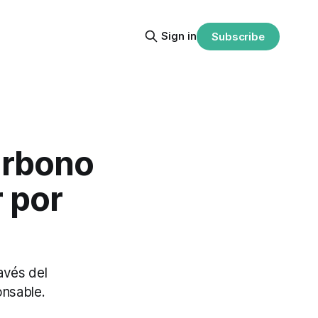
Sign in
Subscribe
arbono
 por
avés del
onsable.