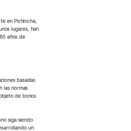
rte en Pichincha,
gunos lugares, han
 60 años de
luciones basadas
ún las normas
 objeto de bonos
no siga siendo
esarrollando un