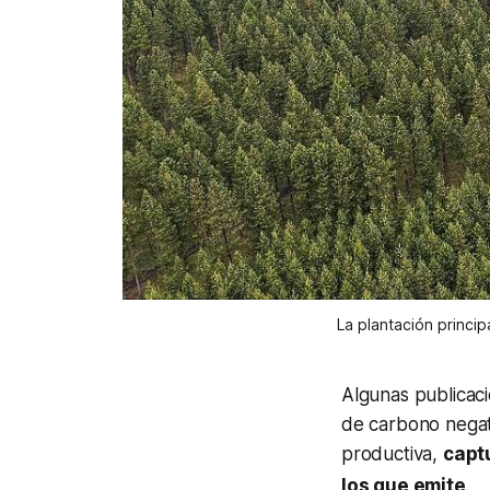
La plantación princi
Algunas publicac
de carbono negat
productiva,
capt
los que emite
.