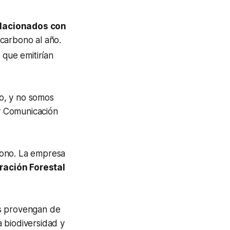
elacionados con
carbono al año.
 que emitirían
o, y no somos
 y Comunicación
bono. La empresa
ración Forestal
es provengan de
a biodiversidad y