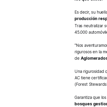
Es decir, su huel
producción res
Tras neutralizar 
45.000 automóvil
“Nos aventuramos
rigurosos en la m
de
Aglomerados
Una rigurosidad 
AC tiene certifica
(Forest Stewardsh
Garantiza que lo
bosques gestio