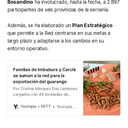
Bosandino
ha involucrado, hasta la fecha, a 2.897
participantes de seis provincias de la serranía.
Además, se ha elaborado un
Plan Estratégico
que permite a la Red centrarse en sus metas a
largo plazo y adaptarse a los cambios en su
entorno operativo.
Familias de Imbabura y Carchi
se suman a la red para la
exportación del guarango
Por Cristina Márquez Dos camiones
cargados con 46 toneladas de
guarango partieron a Perú desde
Imbabura. El envío salió el 26 de
Youtopia + RETT
Youtopia+Rett
julio de 2022. Esta es la segunda
exportación de este producto que
se hace en este año como parte