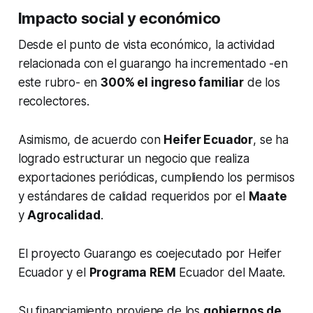
del proyecto Negocios,
Impacto social y económico
Asociatividad y Restauración del
Bosque Seco
Desde el punto de vista económico, la actividad
relacionada con el guarango ha incrementado -en
este rubro- en
300% el ingreso familiar
de los
recolectores.
Asimismo, de acuerdo con
Heifer Ecuador
, se ha
logrado estructurar un negocio que realiza
exportaciones periódicas, cumpliendo los permisos
y estándares de calidad requeridos por el
Maate
y
Agrocalidad
.
El proyecto Guarango es coejecutado por Heifer
Ecuador y el
Programa REM
Ecuador del Maate.
Su financiamiento proviene de los
gobiernos de