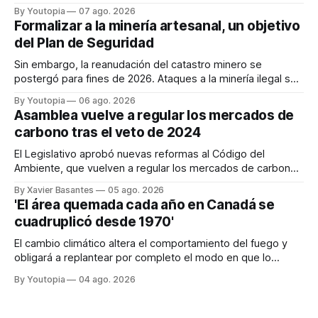
desproporcionado del transporte aéreo en el Mundial.
By Youtopia
07 ago. 2026
Formalizar a la minería artesanal, un objetivo
del Plan de Seguridad
Sin embargo, la reanudación del catastro minero se
postergó para fines de 2026. Ataques a la minería ilegal se
refuerzan con la "Estrategia de Ciberdefensa 2026".
By Youtopia
06 ago. 2026
Asamblea vuelve a regular los mercados de
carbono tras el veto de 2024
El Legislativo aprobó nuevas reformas al Código del
Ambiente, que vuelven a regular los mercados de carbono,
tras el veto total del Ejecutivo en 2024.
By Xavier Basantes
05 ago. 2026
'El área quemada cada año en Canadá se
cuadruplicó desde 1970'
El cambio climático altera el comportamiento del fuego y
obligará a replantear por completo el modo en que lo
previene y combate, según el experto Mike Flannigan
By Youtopia
04 ago. 2026