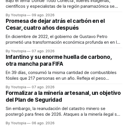
Bajo el tema 'Donde Todo Conecta', líderes indígenas,
científicos y especialistas de la región panamazónica se
citarán del 27 al 30 de agosto de 2026 en Baños y Puyo
By Youtopia
09 ago. 2026
Promesa de dejar atrás el carbón en el
Cesar, cuatro años después
En diciembre de 2022, el gobierno de Gustavo Petro
prometió una transformación económica profunda en en la
región. Un trabajo audiovisual evalúa la situación.
By Youtopia
07 ago. 2026
Infantino y su enorme huella de carbono,
otra mancha para FIFA
En 39 días, consumió la misma cantidad de combustibles
fósiles que 217 personas en un año. Refleja el peso
desproporcionado del transporte aéreo en el Mundial.
By Youtopia
07 ago. 2026
Formalizar a la minería artesanal, un objetivo
del Plan de Seguridad
Sin embargo, la reanudación del catastro minero se
postergó para fines de 2026. Ataques a la minería ilegal se
refuerzan con la "Estrategia de Ciberdefensa 2026".
By Youtopia
06 ago. 2026