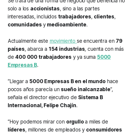
Se trata de una forma de negocio que beneficia no
solo a los
accionistas
, sino a las partes
interesadas, incluidos
trabajadores
,
clientes
,
comunidades
y
medioambiente
.
Actualmente este
movimiento
se encuentra en
79
países
, abarca a
154 industrias
, cuenta con más
de
400 000 trabajadores
y ya suma
5000
Empresas B
.
“Llegar a
5000 Empresas B en el mundo
hace
pocos años parecía un
sueño inalcanzable
”,
señala el director ejecutivo de
Sistema B
Internacional, Felipe Chajín
.
“Hoy podemos mirar con
orgullo
a miles de
líderes
, millones de empleados y
consumidores