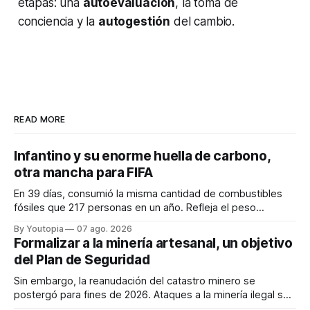
etapas: una
autoevaluación
, la toma de
conciencia y la
autogestión
del cambio.
READ MORE
Infantino y su enorme huella de carbono,
otra mancha para FIFA
En 39 días, consumió la misma cantidad de combustibles
fósiles que 217 personas en un año. Refleja el peso
desproporcionado del transporte aéreo en el Mundial.
By Youtopia
07 ago. 2026
Formalizar a la minería artesanal, un objetivo
del Plan de Seguridad
Sin embargo, la reanudación del catastro minero se
postergó para fines de 2026. Ataques a la minería ilegal se
refuerzan con la "Estrategia de Ciberdefensa 2026".