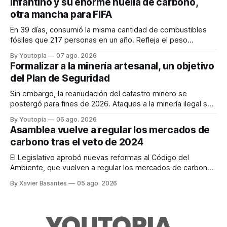
Infantino y su enorme huella de carbono,
otra mancha para FIFA
En 39 días, consumió la misma cantidad de combustibles
fósiles que 217 personas en un año. Refleja el peso
desproporcionado del transporte aéreo en el Mundial.
By Youtopia
07 ago. 2026
Formalizar a la minería artesanal, un objetivo
del Plan de Seguridad
Sin embargo, la reanudación del catastro minero se
postergó para fines de 2026. Ataques a la minería ilegal se
refuerzan con la "Estrategia de Ciberdefensa 2026".
By Youtopia
06 ago. 2026
Asamblea vuelve a regular los mercados de
carbono tras el veto de 2024
El Legislativo aprobó nuevas reformas al Código del
Ambiente, que vuelven a regular los mercados de carbono,
tras el veto total del Ejecutivo en 2024.
By Xavier Basantes
05 ago. 2026