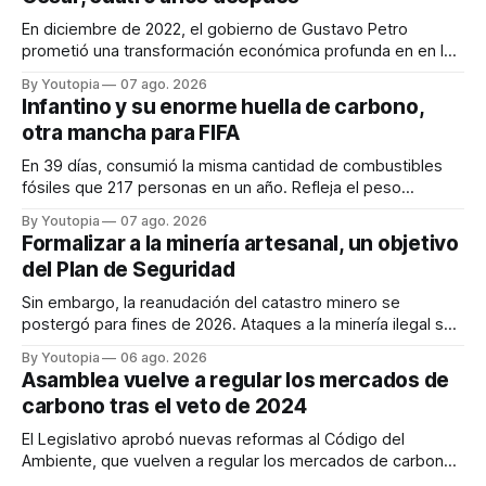
En diciembre de 2022, el gobierno de Gustavo Petro
prometió una transformación económica profunda en en la
región. Un trabajo audiovisual evalúa la situación.
By Youtopia
07 ago. 2026
Infantino y su enorme huella de carbono,
otra mancha para FIFA
En 39 días, consumió la misma cantidad de combustibles
fósiles que 217 personas en un año. Refleja el peso
desproporcionado del transporte aéreo en el Mundial.
By Youtopia
07 ago. 2026
Formalizar a la minería artesanal, un objetivo
del Plan de Seguridad
Sin embargo, la reanudación del catastro minero se
postergó para fines de 2026. Ataques a la minería ilegal se
refuerzan con la "Estrategia de Ciberdefensa 2026".
By Youtopia
06 ago. 2026
Asamblea vuelve a regular los mercados de
carbono tras el veto de 2024
El Legislativo aprobó nuevas reformas al Código del
Ambiente, que vuelven a regular los mercados de carbono,
tras el veto total del Ejecutivo en 2024.