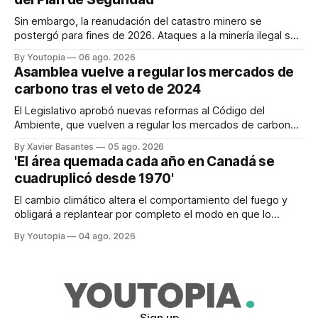
Sin embargo, la reanudación del catastro minero se
postergó para fines de 2026. Ataques a la minería ilegal se
refuerzan con la "Estrategia de Ciberdefensa 2026".
By Youtopia
06 ago. 2026
Asamblea vuelve a regular los mercados de
carbono tras el veto de 2024
El Legislativo aprobó nuevas reformas al Código del
Ambiente, que vuelven a regular los mercados de carbono,
tras el veto total del Ejecutivo en 2024.
By Xavier Basantes
05 ago. 2026
'El área quemada cada año en Canadá se
cuadruplicó desde 1970'
El cambio climático altera el comportamiento del fuego y
obligará a replantear por completo el modo en que lo
previene y combate, según el experto Mike Flannigan
By Youtopia
04 ago. 2026
Sign up