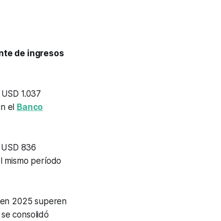
nte de ingresos
r USD 1.037
ún el
Banco
os USD 836
el mismo período
e en 2025 superen
 se consolidó