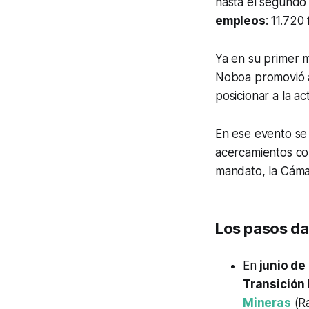
hasta el segundo
empleos
: 11.720
Ya en su primer m
Noboa promovió al
posicionar a la a
En ese evento se 
acercamientos co
mandato, la Cáma
Los pasos da
En
junio de
Transición
Mineras
(Ra