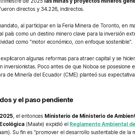
 trimestre de 2025
las minas y proyectos mineros gen
 fueron directos y 34.226, indirectos.
andato, al participar en la Feria Minera de Toronto, en 
 país como un destino minero clave para la inversión extr
ctividad como "motor económico, con enfoque sostenible".
explicaron algunas reformas para atraer capital y se hicie
n inversionistas. Poco antes de que Noboa se posesione 
ra de Minería del Ecuador (CME) planteó sus expectativa
dos y el paso pendiente
 2025
, el entonces
Ministerio de Ministerio de Ambien
 Ecológica
(Maate) expidió el
Reglamento Ambiental de
am). Su fin es "promover el desarrollo sustentable de la m