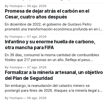
citarán del 27 al 30 de agosto de 2026 en Baños y Puyo
By Youtopia
09 ago. 2026
Promesa de dejar atrás el carbón en el
Cesar, cuatro años después
En diciembre de 2022, el gobierno de Gustavo Petro
prometió una transformación económica profunda en en la
región. Un trabajo audiovisual evalúa la situación.
By Youtopia
07 ago. 2026
Infantino y su enorme huella de carbono,
otra mancha para FIFA
En 39 días, consumió la misma cantidad de combustibles
fósiles que 217 personas en un año. Refleja el peso
desproporcionado del transporte aéreo en el Mundial.
By Youtopia
07 ago. 2026
Formalizar a la minería artesanal, un objetivo
del Plan de Seguridad
Sin embargo, la reanudación del catastro minero se
postergó para fines de 2026. Ataques a la minería ilegal se
refuerzan con la "Estrategia de Ciberdefensa 2026".
By Youtopia
06 ago. 2026