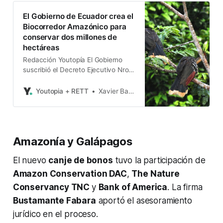
El Gobierno de Ecuador crea el
Biocorredor Amazónico para
conservar dos millones de
hectáreas
Redacción Youtopía El Gobierno
suscribió el Decreto Ejecutivo Nro.
859, mediante el cual se establece
el Biocorredor Amazónico. A través
Youtopia + RETT
Xavier Basantes
de este mecanismo se espera
lograr que dos millones de
hectáreas de territorio, agua y
bosque se incluyan en nuevos
Amazonía y Galápagos
esquemas de conservación. El
objetivo es implementar un modelo
El nuevo
canje de bonos
tuvo la participación de
de
Amazon Conservation DAC
,
The Nature
Conservancy TNC
y
Bank of America
. La firma
Bustamante Fabara
aportó el asesoramiento
jurídico en el proceso.