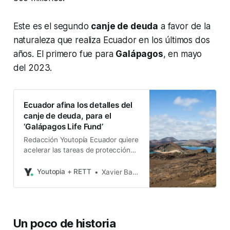
Este es el segundo
canje de deuda
a favor de la
naturaleza que realiza Ecuador en los últimos dos
años. El primero fue para
Galápagos
, en mayo
del 2023.
Ecuador afina los detalles del
canje de deuda, para el
‘Galápagos Life Fund’
Redacción Youtopía Ecuador quiere
acelerar las tareas de protección
del archipiélago, con base en el
canje de deuda por conservación
Youtopia + RETT
Xavier Basantes
de la naturaleza, que se anunció el
9 de mayo de 2023. Esta operación
financiera le genera al Ecuador un
ahorro de USD 1.100 millones de su
Un poco de historia
deuda y