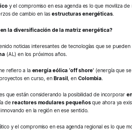
ico
y el compromiso en esa agenda es lo que moviliza de
erzos de cambio en las
estructuras energéticas
.
n la diversificación de la matriz energética?
enido noticias interesantes de tecnologías que se pueden
na
(AL) en los próximos años.
e refiero a la
energía eólica ‘off shore’
(energía que se 
proyectos en curso, en
Brasil
, en
Colombia
.
es que están considerando la posibilidad de incorporar
en
ía de
reactores modulares pequeños
que ahora ya exi
e innovando en la región en ese sentido.
ático y el compromiso en esa agenda regional es lo que m