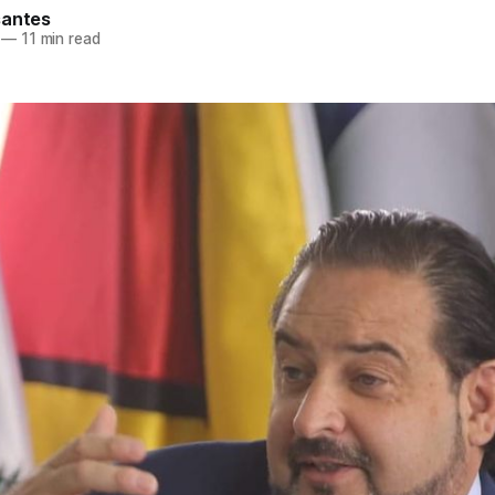
santes
—
11 min read