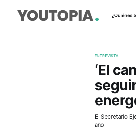
¿Quiénes 
ENTREVISTA
‘El ca
seguir
energé
El Secretario Ej
año