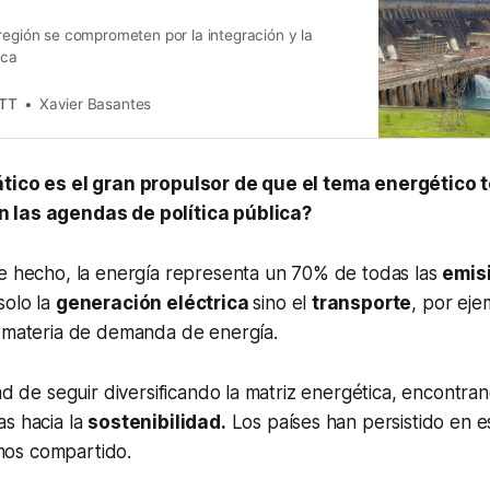
región se comprometen por la integración y la
ica
ETT
Xavier Basantes
ático es el gran propulsor de que el tema energético
 las agendas de política pública?
De hecho, la energía representa un 70% de todas las
emis
solo la
generación eléctrica
sino el
transporte
, por ej
n materia de demanda de energía.
dad de seguir diversificando la matriz energética, encontra
as hacia la
sostenibilidad.
Los países han persistido en es
os compartido.