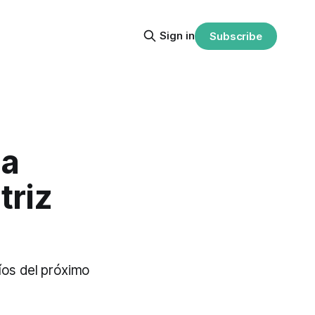
Sign in
Subscribe
 a
triz
fíos del próximo