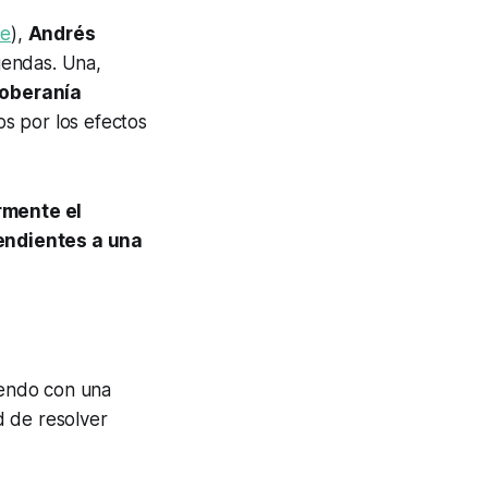
de
),
Andrés
gendas. Una,
oberanía
os por los efectos
rmente el
pendientes a una
iendo con una
d de resolver