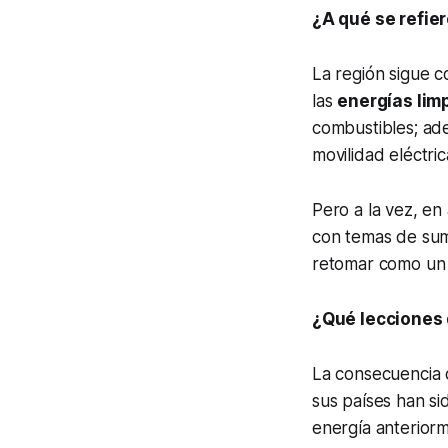
¿A qué se refie
La región sigue 
las
energías lim
combustibles; a
movilidad eléctri
Pero a la vez, en
con temas de sumi
retomar como un a
¿Qué lecciones 
La consecuencia d
sus países han si
energía anteriorm