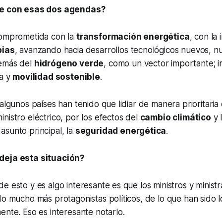
re con esas dos agendas?
comprometida con la
transformación energética
, con la
pias
, avanzando hacia desarrollos tecnológicos nuevos, n
demás del
hidrógeno verde
, como un vector importante; 
ca y
movilidad sostenible
.
 algunos países han tenido que lidiar de manera prioritari
nistro eléctrico, por los efectos del
cambio climático
y 
sunto principal, la
seguridad energética
.
deja esta situación?
e esto y es algo interesante es que los ministros y minist
do mucho más protagonistas políticos, de lo que han sido l
ente. Eso es interesante notarlo.