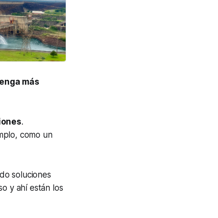
 tenga más
iones
.
emplo, como un
ndo soluciones
o y ahí están los