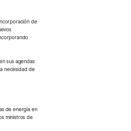
 incorporación de
uevos
incorporando
a en sus agendas
la necesidad de
ras de energía en
os ministros de