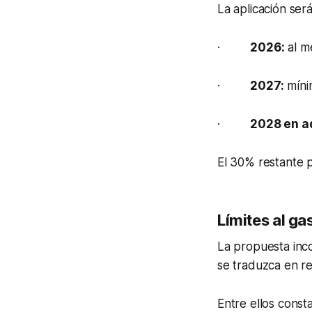
La aplicación ser
·
2026:
al m
·
2027:
míni
·
2028 en a
El 30% restante p
Límites al ga
La propuesta inc
se traduzca en res
Entre ellos const