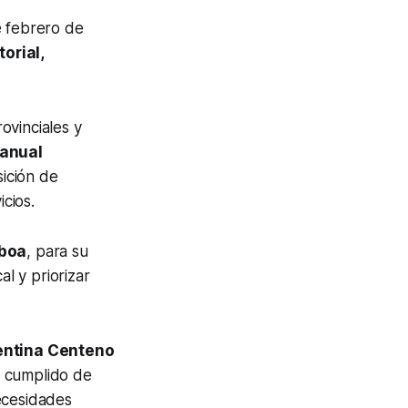
e febrero de
orial,
ovinciales y
 anual
sición de
icios.
oboa
, para su
al y priorizar
lentina Centeno
a cumplido de
ecesidades