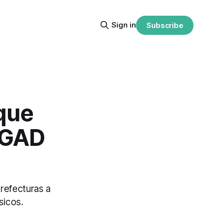
Sign in
Subscribe
que
s GAD
prefecturas a
sicos.