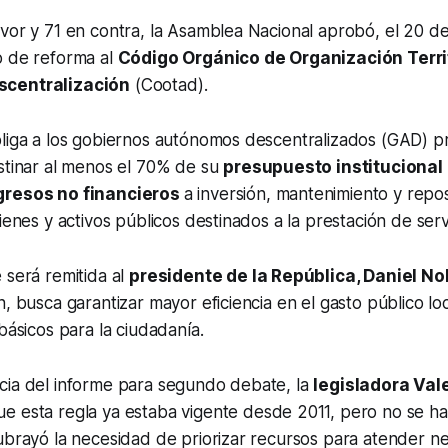
vor y 71 en contra, la Asamblea Nacional aprobó, el 20 d
o de reforma al
Código Orgánico de Organización Territ
scentralización
(Cootad).
liga a los gobiernos autónomos descentralizados (GAD) pr
stinar al menos el 70% de su
presupuesto institucional
gresos no financieros
a inversión, mantenimiento y repo
ienes y activos públicos destinados a la prestación de serv
 será remitida al
presidente de la República, Daniel N
, busca garantizar mayor eficiencia en el gasto público loc
básicos para la ciudadanía.
cia del informe para segundo debate, la
legisladora Va
ue esta regla ya estaba vigente desde 2011, pero no se h
ubrayó la necesidad de priorizar recursos para atender n