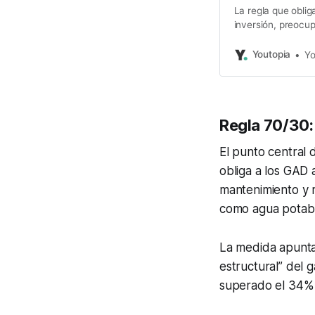
La regla que oblig
inversión, preocup
regresividad de d
Youtopia
Yo
Regla 70/30: 
El punto central
obliga a los GAD 
mantenimiento y r
como agua potable
La medida apunta
estructural” del 
superado el 34% 