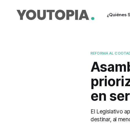
¿Quiénes 
REFORMA AL COOTA
Asamb
priori
en ser
El Legislativo a
destinar, al me