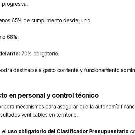
á progresiva:
enos 65% de cumplimiento desde junio.
mo 68%.
delante:
70% obligatorio.
odrá destinarse a gasto corriente y funcionamiento admini
sto en personal y control técnico
orpora mecanismos para asegurar que la autonomía financ
ultados verificables en territorio.
a el
uso obligatorio del Clasificador Presupuestario
co