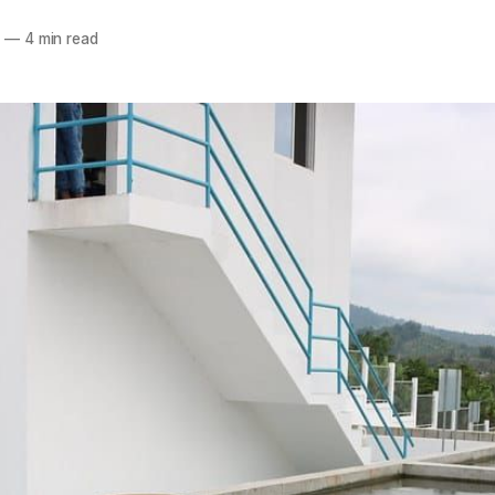
6
—
4 min read