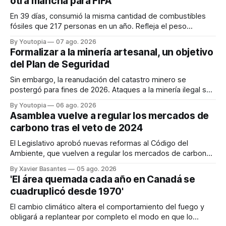
otra mancha para FIFA
En 39 días, consumió la misma cantidad de combustibles
fósiles que 217 personas en un año. Refleja el peso
desproporcionado del transporte aéreo en el Mundial.
By Youtopia
07 ago. 2026
Formalizar a la minería artesanal, un objetivo
del Plan de Seguridad
Sin embargo, la reanudación del catastro minero se
postergó para fines de 2026. Ataques a la minería ilegal se
refuerzan con la "Estrategia de Ciberdefensa 2026".
By Youtopia
06 ago. 2026
Asamblea vuelve a regular los mercados de
carbono tras el veto de 2024
El Legislativo aprobó nuevas reformas al Código del
Ambiente, que vuelven a regular los mercados de carbono,
tras el veto total del Ejecutivo en 2024.
By Xavier Basantes
05 ago. 2026
'El área quemada cada año en Canadá se
cuadruplicó desde 1970'
El cambio climático altera el comportamiento del fuego y
obligará a replantear por completo el modo en que lo