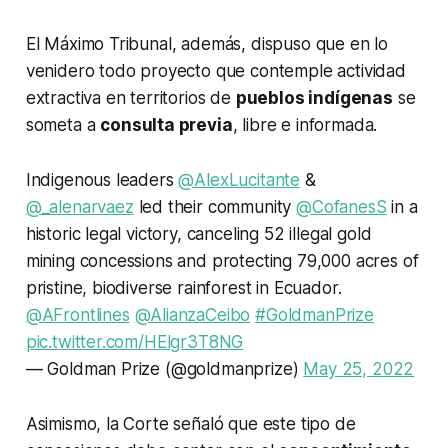
El Máximo Tribunal, además, dispuso que en lo
venidero todo proyecto que contemple actividad
extractiva en territorios de
pueblos indígenas
se
someta a
consulta previa
, libre e informada.
Indigenous leaders
@AlexLucitante
&
@_alenarvaez
led their community
@CofanesS
in a
historic legal victory, canceling 52 illegal gold
mining concessions and protecting 79,000 acres of
pristine, biodiverse rainforest in Ecuador.
@AFrontlines
@AlianzaCeibo
#GoldmanPrize
pic.twitter.com/HElgr3T8NG
— Goldman Prize (@goldmanprize)
May 25, 2022
Asimismo, la Corte señaló que este tipo de