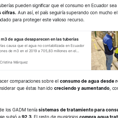
 tuberías pueden significar que el consumo en Ecuador sea
 cifras.
Aun así, el país seguiría superando con mucho e
ado para proteger este valioso recurso.
 m3 de agua desaparecen en las tuberías
rías causa que el agua no contabilizada en Ecuador
lones de m3 en el 2019 a 705,83 millones en el
Cristina Márquez
acer comparaciones sobre el
consumo de agua desde r
nsiderar que éstas han ido
creciendo y aumentando
, co
e los GADM tenía
sistemas de tratamiento para co
aje subió a
92,3
. El resto de municipios
compra agua tra