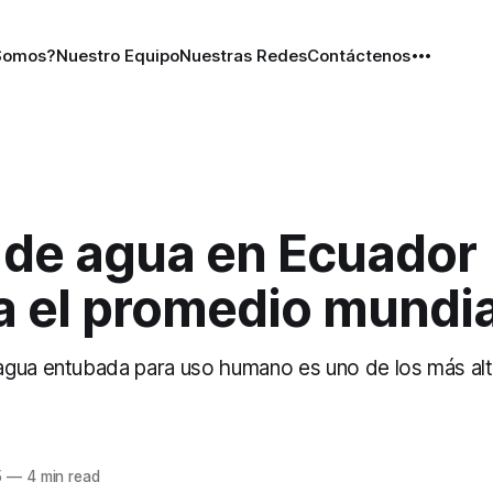
Somos?
Nuestro Equipo
Nuestras Redes
Contáctenos
 de agua en Ecuador
a el promedio mundia
gua entubada para uso humano es uno de los más al
5
—
4 min read