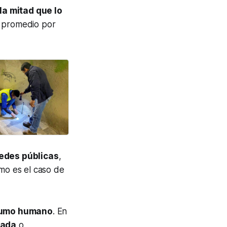
la mitad que lo
l promedio por
edes públicas
,
mo es el caso de
nsumo humano
. En
tada
o