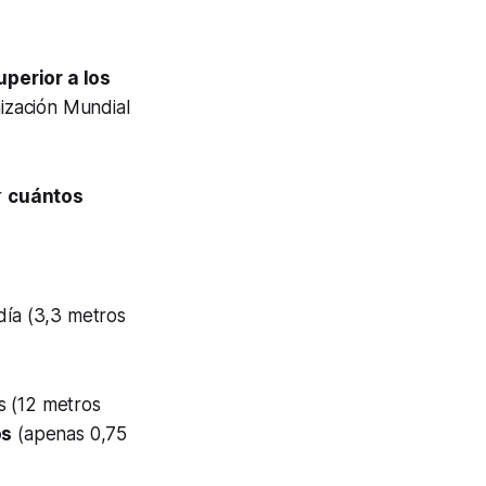
uperior a los
nización Mundial
r
cuántos
día (3,3 metros
os (12 metros
os
(apenas 0,75