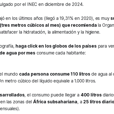
lgado por el INEC en diciembre de 2024.
ajó en los últimos años (llegó a 19,31% en 2020), es muy
s
ía (tres metros cúbicos al mes) que recomienda
la Orga
atisfacer la hidratación, la alimentación y la higiene.
fografía,
haga click en los globos de los países
para ve
 de agua por mes
consume cada habitante:
 el mundo
cada persona consume 110 litros
de agua al 
n metro cúbico del líquido equivale a 1.000 litros.
sarrollados
, el consumo puede llegar a
400 litros
diari
 en las zonas del
África subsahariana
, a
25 litros diari
ensuales).