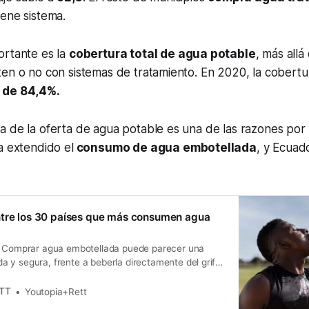
ene sistema.
ortante es la
cobertura total de agua potable
, más allá
ten o no con sistemas de tratamiento. En 2020, la cobert
 de 84,4%.
 de la oferta de agua potable es una de las razones por l
a extendido el
consumo de agua embotellada
, y Ecuad
ntre los 30 países que más consumen agua
n Comprar agua embotellada puede parecer una
 y segura, frente a beberla directamente del grifo.
atoriano compra en promedio 134 botellas pequeñas
 Esta cifra, ha colocado a Ecuador en el puesto
ETT
Youtopia+Rett
 países que más