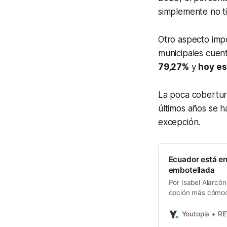
simplemente no ti
Otro aspecto imp
municipales cuen
79,27%
y
hoy es
La poca cobertura
últimos años se h
excepción.
Ecuador está e
embotellada
Por Isabel Alarcó
opción más cómoda
De hecho, un ecu
(500 ml) cada año.
Youtopia + R
número 30 de los