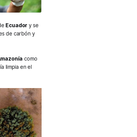
 de
Ecuador
y se
es de carbón y
mazonía
como
a limpia en el