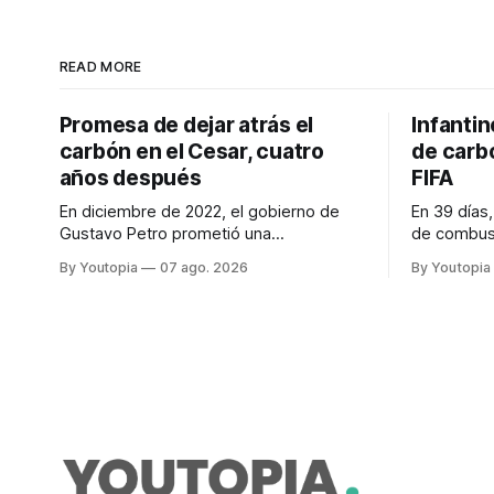
READ MORE
Promesa de dejar atrás el
Infantin
carbón en el Cesar, cuatro
de carb
años después
FIFA
En diciembre de 2022, el gobierno de
En 39 días
Gustavo Petro prometió una
de combust
transformación económica profunda en
personas e
By Youtopia
07 ago. 2026
By Youtopia
en la región. Un trabajo audiovisual
desproporc
evalúa la situación.
en el Mundi