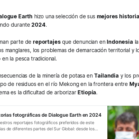
alogue Earth
hizo una selección de sus
mejores histori
undo durante
2024
.
rman parte de
reportajes
que denuncian en
Indonesia
la
os manglares, los problemas de demarcación territorial y l
 en la pesca tradicional.
nsecuencias de la minería de potasa en
Tailandia
y los p
ipo de residuos en el río Mekong en la frontera entre
My
tema es la dificultad de arborizar
Etiopía
.
torias fotográficas de Dialogue Earth en 2024
stros reportajes fotográficos preferidos de este
rias de diferentes partes del Sur Global: desde los
esia hasta las ‘zonas de sacrificio’ en Chile