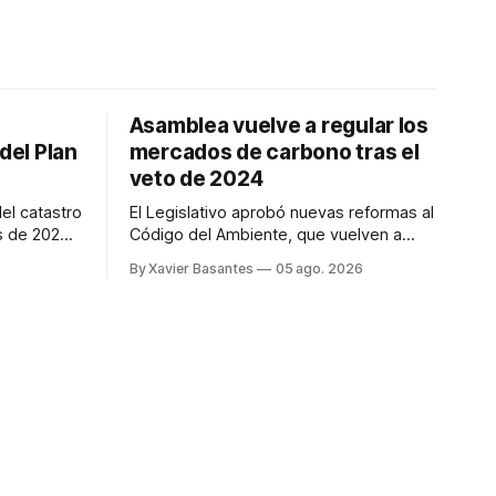
Asamblea vuelve a regular los
del Plan
mercados de carbono tras el
veto de 2024
el catastro
El Legislativo aprobó nuevas reformas al
s de 2026.
Código del Ambiente, que vuelven a
 refuerzan
regular los mercados de carbono, tras el
By Xavier Basantes
05 ago. 2026
fensa
veto total del Ejecutivo en 2024.