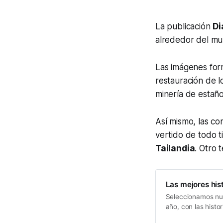
La publicación
Di
alrededor del m
Las imágenes fo
restauración de l
minería de estaño
Así mismo, las co
vertido de todo t
Tailandia
. Otro 
Las mejores his
Seleccionamos nue
año, con las histo
manglares en Indon