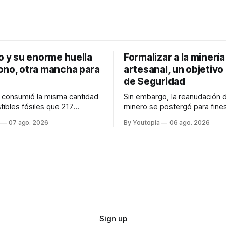
o y su enorme huella
Formalizar a la minería
ono, otra mancha para
artesanal, un objetivo 
de Seguridad
, consumió la misma cantidad
Sin embargo, la reanudación d
ibles fósiles que 217
minero se postergó para fine
n un año. Refleja el peso
Ataques a la minería ilegal se
07 ago. 2026
By Youtopia
06 ago. 2026
ionado del transporte aéreo
con la "Estrategia de Ciberde
al.
2026".
Sign up