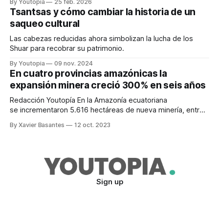
By Youtopia
25 feb. 2026
Tsantsas y cómo cambiar la historia de un
saqueo cultural
Las cabezas reducidas ahora simbolizan la lucha de los
Shuar para recobrar su patrimonio.
By Youtopia
09 nov. 2024
En cuatro provincias amazónicas la
expansión minera creció 300% en seis años
Redacción Youtopía En la Amazonía ecuatoriana
se incrementaron 5.616 hectáreas de nueva minería, entre
los años 2015 y 2021. Esa cantidad representa un
By Xavier Basantes
12 oct. 2023
crecimiento del 300%. En total, la actividad minera ya
alcanza una superficie de 7.495 hectáreas al 2021, que es
equivalente a 10.555 canchas de
Sign up