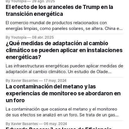
By Youtopia
28 ago. 2025
El efecto de los aranceles de Trump en la
transición energética
El comercio mundial de productos relacionados con
energías limpias, como paneles solares, se altera. China es
el mayor jugador del mercado.
By Youtopia
08 abr. 2025
¿Qué medidas de adaptación al cambio
climático se pueden aplicar en instalaciones
energéticas?
Las infraestructuras energéticas pueden aplicar medidas de
adaptación al cambio climático. Un estudio de Olade
muestra los efectos del incremento de la temperatura en el
By Xavier Basantes
17 may. 2024
sector. Redacción Youtopía Si bien América Latina y el
La contaminación del metano y las
Caribe contribuyen solo con el 8% de las emisiones
experiencias de monitoreo se abordaron en
globales de CO2, su sector energético es
un foro
La contaminación que ocasiona el metano y el monitoreo
de sus efectos se analizó en un foro. Se trata de un gas
extremadamente potente en su capacidad destructiva.
By Xavier Basantes
06 may. 2024
Redacción Youtopía El impacto del metano y las