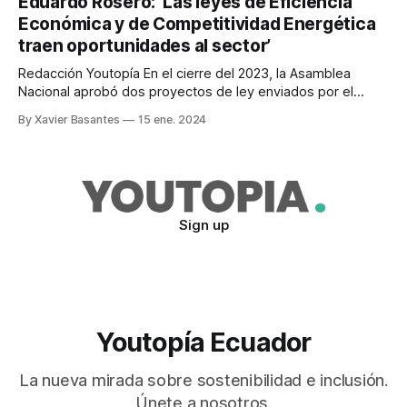
Eduardo Rosero: ‘Las leyes de Eficiencia
experiencias de monitoreo se abordaron en un foro. Su
Económica y de Competitividad Energética
efecto es potente: cada molécula
traen oportunidades al sector’
Redacción Youtopía En el cierre del 2023, la Asamblea
Nacional aprobó dos proyectos de ley enviados por el
Ejecutivo, que resultan claves para el desarrollo del sector
By Xavier Basantes
15 ene. 2024
energético del país. Se trata de la Ley de Eficiencia
Económica y Generación de Empleo; y de la Ley de
Competitividad Energética. Con
Sign up
Youtopía Ecuador
La nueva mirada sobre sostenibilidad e inclusión.
Únete a nosotros.