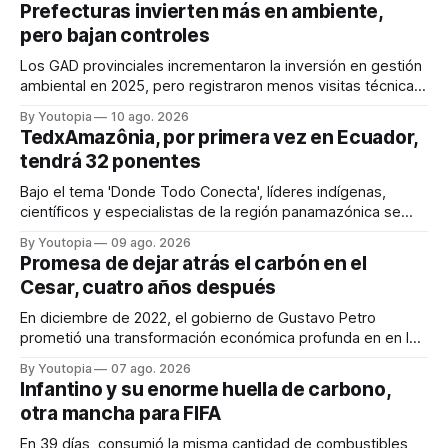
Prefecturas invierten más en ambiente,
pero bajan controles
Los GAD provinciales incrementaron la inversión en gestión
ambiental en 2025, pero registraron menos visitas técnicas
de control frente a 2024.
By Youtopia
10 ago. 2026
TedxAmazônia, por primera vez en Ecuador,
tendrá 32 ponentes
Bajo el tema 'Donde Todo Conecta', líderes indígenas,
científicos y especialistas de la región panamazónica se
citarán del 27 al 30 de agosto de 2026 en Baños y Puyo
By Youtopia
09 ago. 2026
Promesa de dejar atrás el carbón en el
Cesar, cuatro años después
En diciembre de 2022, el gobierno de Gustavo Petro
prometió una transformación económica profunda en en la
región. Un trabajo audiovisual evalúa la situación.
By Youtopia
07 ago. 2026
Infantino y su enorme huella de carbono,
otra mancha para FIFA
En 39 días, consumió la misma cantidad de combustibles