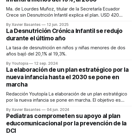
Ma. de Lourdes Muñoz, titular de la Secretaría Ecuador
Crece sin Desnutrición Infantil explica el plan. USD 420
millones se proyectan para 2025.
By Xavier Basantes
12 jun. 2025
La Desnutrición Crónica Infantil se redujo
durante el último año
La tasa de desnutrición en niños y niñas menores de dos
años bajó del 20,1% al 19,3%.
By Youtopia
12 sep. 2024
La elaboración de un plan estratégico por la
nueva infancia hasta el 2030 se pone en
marcha
Redacción Youtopía La elaboración de un plan estratégico
por la nueva infancia se pone en marcha. El objetivo es
fortalecer la Estrategia Ecuador Crece Sin Desnutrición
By Xavier Basantes
04 jun. 2024
Infantil hasta el 2030. La Estrategia beneficia a 600.000
Pediatras comprometen su apoyo al plan
personas, entre mujeres embarazadas y niñas y niños
educomunicacional por la prevención de la
menores de dos años, con servicios
DCI