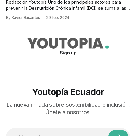
Redacción Youtopía Uno de los principales actores para
prevenir la Desnutrición Crónica Infantil (DCI) se suma a las
iniciativas que se promueven en el ámbito
By Xavier Basantes
29 feb. 2024
educomunicacional. La Secretaría Técnica Ecuador Crece
Sin Desnutrición Infantil (Stecsdi) realizó un acercamiento
con la Sociedad Ecuatoriana de Pediatría, filial Pichincha. El
objetivo es generar
Sign up
Youtopía Ecuador
La nueva mirada sobre sostenibilidad e inclusión.
Únete a nosotros.