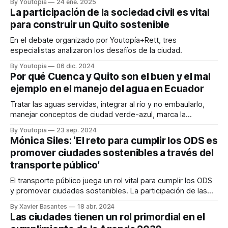
By Youtopia
24 ene. 2025
La participación de la sociedad civil es vital
para construir un Quito sostenible
En el debate organizado por Youtopía+Rett, tres
especialistas analizaron los desafíos de la ciudad.
By Youtopia
06 dic. 2024
Por qué Cuenca y Quito son el buen y el mal
ejemplo en el manejo del agua en Ecuador
Tratar las aguas servidas, integrar al río y no embaularlo,
manejar conceptos de ciudad verde-azul, marca la
diferencia
By Youtopia
23 sep. 2024
Mónica Siles: ‘El reto para cumplir los ODS es
promover ciudades sostenibles a través del
transporte público’
El transporte público juega un rol vital para cumplir los ODS
y promover ciudades sostenibles. La participación de las
autoridades locales es fundamental, para alcanzar ese
By Xavier Basantes
18 abr. 2024
propósito. Redacción Youtopía Promover un servicio de
Las ciudades tienen un rol primordial en el
transporte público y una movilidad que sean sostenibles