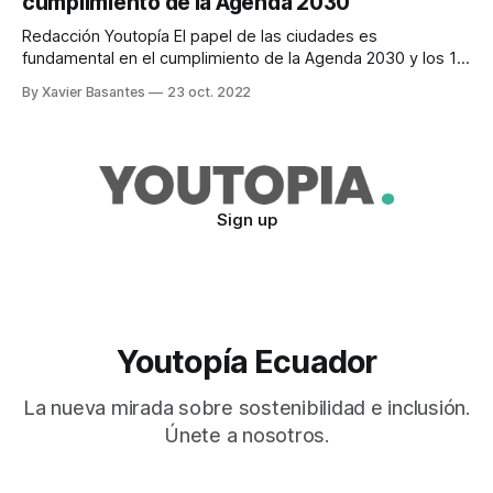
cumplimiento de la Agenda 2030
son los grandes desafíos para tratar de cumplir las
Redacción Youtopía El papel de las ciudades es
fundamental en el cumplimiento de la Agenda 2030 y los 17
Objetivos de Desarrollo Sostenible (ODS). Actualmente, el
By Xavier Basantes
23 oct. 2022
55% de la población mundial vive en ciudades; sin embargo,
para 2050 se espera que esto aumente al 68%, ya que se
sumará una
Sign up
Youtopía Ecuador
La nueva mirada sobre sostenibilidad e inclusión.
Únete a nosotros.