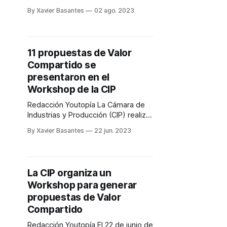
presenta las Memorias del
By Xavier Basantes
02 ago. 2023
Workshop: Co-creación de Valor
Compartido. Este evento convocó a
más de cien personas,
representantes de empresas
11 propuestas de Valor
afiliadas a la CIP y sus cadenas de
Compartido se
valor. El propósito del encuentro fue
impulsar propuestas de triple
presentaron en el
impacto (económico,
Workshop de la CIP
Redacción Youtopía La Cámara de
Industrias y Producción (CIP) realizó
el Workshop Co-creación de Valor
By Xavier Basantes
22 jun. 2023
Compartido. Este encuentro
empresarial se desarrolló con el
objetivo de generar propuestas
innovadoras sostenibles de triple
La CIP organiza un
impacto, para aplicar en las cadenas
Workshop para generar
productivas. Pablo Jiménez,
vicepresidente ejecutivo de la CIP,
propuestas de Valor
en su discurso de
Compartido
Redacción Youtopía El 22 de junio de