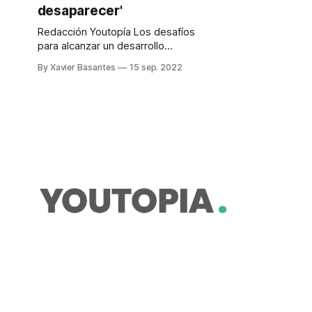
desaparecer'
Redacción Youtopía Los desafíos
para alcanzar un desarrollo
sostenible involucran a todos y
By Xavier Basantes
15 sep. 2022
particularmente al sector privado. Y
en ese contexto, las empresas
juegan un papel fundamental. El
sector corporativo ecuatoriano no
es ajeno a esa realidad y su rol en
tener una acción más
comprometida con ese desafío es