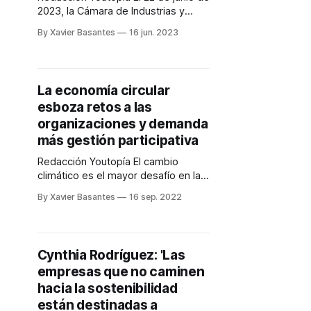
2023, la Cámara de Industrias y
Producción (CIP) realizará el
By Xavier Basantes
16 jun. 2023
Workshop: Co-creación de Valor
Compartido. Se trata de un
encuentro presencial para co-crear
propuestas referenciales de triple
La economía circular
impacto, para aplicar en diferentes
esboza retos a las
cadenas productivas. De esta
manera, el gremio empresarial
organizaciones y demanda
busca
más gestión participativa
Redacción Youtopía El cambio
climático es el mayor desafío en la
actualidad. Por eso, se demandan
By Xavier Basantes
16 sep. 2022
más acciones globales para mitigar
sus efectos y trazar un camino para
ser más sostenibles. El presidente
del Banco Interamericano de
Cynthia Rodríguez: 'Las
Desarrollo (BID), Mauricio Claver-
empresas que no caminen
Carone, decía en una cumbre
efectuada este 14 de
hacia la sostenibilidad
están destinadas a