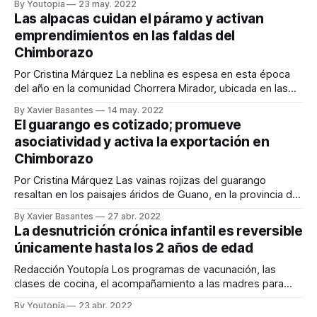
By Youtopia
23 may. 2022
puras y que tiene buen sabor. En las comunidades más
Las alpacas cuidan el páramo y activan
altas los habitantes, adultos y niños, tienen los dientes
emprendimientos en las faldas del
amarillentos
Chimborazo
Por Cristina Márquez La neblina es espesa en esta época
del año en la comunidad Chorrera Mirador, ubicada en las
faldas del volcán Chimborazo. La temperatura en las
By Xavier Basantes
14 may. 2022
primeras horas de la mañana no supera los 5 grados
El guarango es cotizado; promueve
centígrados. Pero ni el frío ni el suelo lodoso ni la escasa
asociatividad y activa la exportación en
Chimborazo
Por Cristina Márquez Las vainas rojizas del guarango
resaltan en los paisajes áridos de Guano, en la provincia de
Chimborazo. Allí no todos los cultivos prosperan debido a la
By Xavier Basantes
27 abr. 2022
falta de agua de riego; pero ese árbol, una especie nativa
La desnutrición crónica infantil es reversible
del bosque seco, crece robusto y se llena de vainas
únicamente hasta los 2 años de edad
Redacción Youtopía Los programas de vacunación, las
clases de cocina, el acompañamiento a las madres para
enseñarles prácticas higiénicas y la consejería en la
By Youtopia
23 abr. 2022
lactancia materna son herramientas clave para bajar la