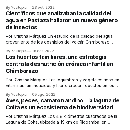
labor social y a la educación para la salud recorren 728
By Youtopia
23 oct. 2022
parroquias en 23 provincias del país, con el fin de encontrar
Científicos que analizaban la calidad del
a las madres gestantes y a las familias con niños de hasta
agua en Pastaza hallaron un nuevo género
dos
de insectos
Por Cristina Márquez Un estudio de la calidad del agua
proveniente de los deshielos del volcán Chimborazo
concluyó con el descubrimiento de un nuevo género de
By Youtopia
16 oct. 2022
insectos. Los systelloderes son heterópteros que
Los huertos familiares, una estrategia
pertenecen a la familia enicocephallydae, y asombraron a
contra la desnutrición crónica infantil en
los expertos por ser sumamente raros y desconocidos
Chimborazo
para la
Por: Cristina Márquez Las legumbres y vegetales ricos en
vitaminas, aminoácidos y hierro crecen robustos en los
huertos que 720 familias de Chimborazo tienen en sus
By Youtopia
05 ago. 2022
hogares. Ellos son parte de un programa para combatir la
Aves, peces, camarón andino... la laguna de
desnutrición crónica infantil (DCI). Técnicos de la Prefectura
Colta es un ecosistema de biodiversidad
de Chimborazo les enseñan cómo cultivar
Por Cristina Márquez Los 4,8 kilómetros cuadrados de la
Laguna de Colta, ubicada a 19 km de Riobamba, en
Chimborazo, albergan una diversidad de fauna que atrae