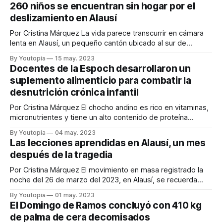
desnutrición crónica infantil“. El pequeño, oriundo de
260 niños se encuentran sin hogar por el
Cebadas, una parroquia de Guamote, cumplió su primer año
deslizamiento en Alausí
de edad con el peso
Por Cristina Márquez La vida parece transcurrir en cámara
lenta en Alausí, un pequeño cantón ubicado al sur de
Chimborazo. Hay negocios cerrados y poco movimiento en
By Youtopia
15 may. 2023
las calles empedradas y antiguas. “Mucha gente migró, es
Docentes de la Espoch desarrollaron un
que aquí ya no hay nada”, se lamenta Mariana Rodríguez
suplemento alimenticio para combatir la
mientras mece una paila
desnutrición crónica infantil
Por Cristina Márquez El chocho andino es rico en vitaminas,
micronutrientes y tiene un alto contenido de proteína
vegetal. Esas características lo vuelven un súper alimento y
By Youtopia
04 may. 2023
son la razón por la cual un grupo de investigadores de la
Las lecciones aprendidas en Alausí, un mes
Escuela Superior Politécnica de Chimborazo (Espoch), lo
después de la tragedia
seleccionó como el ingrediente
Por Cristina Márquez El movimiento en masa registrado la
noche del 26 de marzo del 2023, en Alausí, se recuerda
como la desgracia de mayor magnitud en la historia de ese
By Youtopia
01 may. 2023
cantón, ubicado al sur de Chimborazo. El deslizamiento de
El Domingo de Ramos concluyó con 410 kg
unas 24 hectáreas de la montaña dejó sin hogar a
de palma de cera decomisados