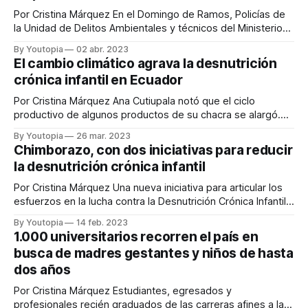
Por Cristina Márquez En el Domingo de Ramos, Policías de
la Unidad de Delitos Ambientales y técnicos del Ministerio
del Ambiente, Agua y Transición Ecológica (Maate)
By Youtopia
02 abr. 2023
recorrieron los mercados del país, para evitar la
El cambio climático agrava la desnutrición
comercialización de la palma de cera, una especie enlistada
crónica infantil en Ecuador
en el libro rojo de las plantas
Por Cristina Márquez Ana Cutiupala notó que el ciclo
productivo de algunos productos de su chacra se alargó.
Los tubérculos y verduras que hasta hace cuatro años se
By Youtopia
26 mar. 2023
cosechaban en siete meses hoy se cosechan entre cinco y
Chimborazo, con dos iniciativas para reducir
seis semanas después de lo esperado. “Eso si las heladas
la desnutrición crónica infantil
no dañan
Por Cristina Márquez Una nueva iniciativa para articular los
esfuerzos en la lucha contra la Desnutrición Crónica Infantil
(DCI) se presentó el 9 de febrero de 2023 en Chimborazo.
By Youtopia
14 feb. 2023
Se trata de una mesa ciudadana integrada por los
1.000 universitarios recorren el país en
representantes de 33 organizaciones. Entre ellas las dos
busca de madres gestantes y niños de hasta
universidades de la provincia
dos años
Por Cristina Márquez Estudiantes, egresados y
profesionales recién graduados de las carreras afines a la