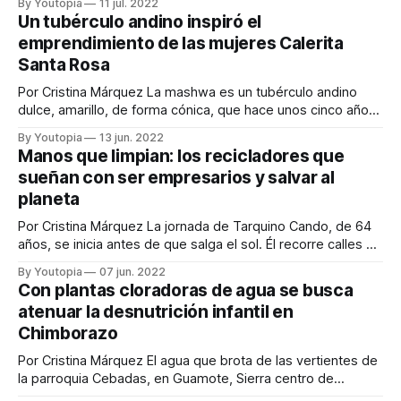
By Youtopia
11 jul. 2022
cada año a miles de turistas. Junto a la laguna hay un
Un tubérculo andino inspiró el
bosque nativo protegido por las comunidades del sector,
emprendimiento de las mujeres Calerita
que está
Santa Rosa
Por Cristina Márquez La mashwa es un tubérculo andino
dulce, amarillo, de forma cónica, que hace unos cinco años
estuvo cerca de desaparecer porque ya nadie quería
By Youtopia
13 jun. 2022
sembrarlo. Las mujeres de la comunidad indígena Calerita
Manos que limpian: los recicladores que
Santa Rosa, ubicada en las faldas del Chimborazo, en la
sueñan con ser empresarios y salvar al
parroquia San Juan, trabajan para
planeta
Por Cristina Márquez La jornada de Tarquino Cando, de 64
años, se inicia antes de que salga el sol. Él recorre calles en
su triciclo en busca de plásticos, cartones, botellas de
By Youtopia
07 jun. 2022
vidrio y todo aquello que pueda ser vendido en los puntos
Con plantas cloradoras de agua se busca
de reciclaje. La ganancia es mínima, apenas
atenuar la desnutrición infantil en
Chimborazo
Por Cristina Márquez El agua que brota de las vertientes de
la parroquia Cebadas, en Guamote, Sierra centro de
Ecuador, luce cristalina. La gente dice que es de las más