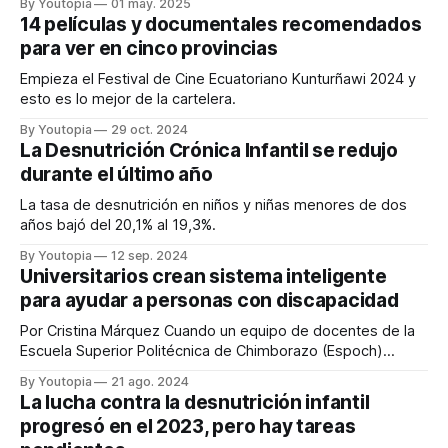
By Youtopia
01 may. 2025
14 películas y documentales recomendados
para ver en cinco provincias
Empieza el Festival de Cine Ecuatoriano Kunturñawi 2024 y
esto es lo mejor de la cartelera.
By Youtopia
29 oct. 2024
La Desnutrición Crónica Infantil se redujo
durante el último año
La tasa de desnutrición en niños y niñas menores de dos
años bajó del 20,1% al 19,3%.
By Youtopia
12 sep. 2024
Universitarios crean sistema inteligente
para ayudar a personas con discapacidad
Por Cristina Márquez Cuando un equipo de docentes de la
Escuela Superior Politécnica de Chimborazo (Espoch)
diseñó un brazo robótico, que simula los movimientos de
By Youtopia
21 ago. 2024
un operador para evitar riesgos en actividades industriales
La lucha contra la desnutrición infantil
peligrosas, no estaba en sus planes que diseñarían una
progresó en el 2023, pero hay tareas
línea de rehabilitación física inteligente para personas con