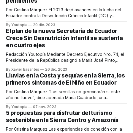
pendientes
Por Cristina Márquez El 2023 dejó avances en la lucha del
Ecuador contra la Desnutrición Crónica Infantil (DCI) y
nuevos retos que el Gobierno Nacional, organizaciones no
By Youtopia
29 dic. 2023
gubernamentales, academia y otros actores de la sociedad
El plan de la nueva Secretaria de Ecuador
civil plantean abordar este 2024. Expertos y activistas de
Crece Sin Desnutrición Infantil se sustenta
las mesas ciudadanas que se unieron
en cuatro ejes
Redacción Youtopía Mediante Decreto Ejecutivo Nro. 74, el
Presidente de la República designó a María José Pinto,
como Secretaria Técnica de Ecuador Crece Sin Desnutrición
By Xavier Basantes
26 dic. 2023
Infantil. “La atención a la DCI se debe convertir en una
Lluvias en la Costa y sequías en la Sierra, los
política de Estado”, señaló la Ministra en el programa radial
primeros síntomas de El Niño en Ecuador
Descifrando de Thalía Flores,
Por Cristina Márquez “Las semillas no germinarán si este
año no llueve”, dice apenada María Cuadrado, una
agricultora de Alausí, en Chimborazo. En su comunidad, La
By Youtopia
07 nov. 2023
Moya, el suelo está seco. Los campesinos de las provincias
5 propuestas para disfrutar del turismo
del Callejón Interantino (Sierra Centro y Sur), empiezan a
sostenible en la Sierra Centro y Amazonía
ponerse ansiosos porque la ausencia
Por Cristina Márquez Las experiencias de conexión con la