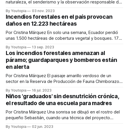
naturaleza, el senderismo y la observación responsable de
fauna silvestre son las premisas de los destinos calificados
By Youtopia
03 nov. 2023
como sostenibles en Tungurahua, Pastaza y Chimborazo.
Incendios forestales en el país provocan
Para que un destino sea catalogado como sostenible debe
daños en 12.223 hectáreas
cumplir con algunos requisitos. Por ejemplo, contar con
Por Cristina Márquez En solo una semana, Ecuador perdió
unas 1.500 hectáreas de cobertura vegetal y bosques. 17
incendios forestales de magnitud se registraron en
By Youtopia
13 sep. 2023
Pichincha, Loja, Esmeraldas, Azuay y Chimborazo entre el
Los incendios forestales amenazan al
pasado lunes 4 de septiembre y el domingo, 10 de
páramo; guardaparques y bomberos están
septiembre de 2023. Los bomberos de
en alerta
Por Cristina Márquez El paisaje amarillo verdoso de un
sector en la Reserva de Producción de Fauna Chimborazo,
conocido como la Ruta del Hielero, cambió. Los pajonales
By Youtopia
16 jul. 2023
altos, chuquirahuas, orejas de conejo y otras plantas nativas
Niños 'graduados' sin desnutrición crónica,
desaparecieron y hoy solo se ve, a la distancia, una enorme
el resultado de una escuela para madres
mancha negra en
Por Cristina Márquez Una sonrisa se dibujó en el rostro del
pequeño Sebastián, cuando una técnica del proyecto
Madres Guía le colocó una muceta con la frase “Libre de
By Youtopia
02 jun. 2023