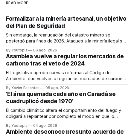
READ MORE
Formalizar a la minería artesanal, un objetivo
del Plan de Seguridad
Sin embargo, la reanudación del catastro minero se
postergó para fines de 2026. Ataques a la minería ilegal se
refuerzan con la "Estrategia de Ciberdefensa 2026".
By Youtopia
06 ago. 2026
Asamblea vuelve a regular los mercados de
carbono tras el veto de 2024
El Legislativo aprobó nuevas reformas al Código del
Ambiente, que vuelven a regular los mercados de carbono,
tras el veto total del Ejecutivo en 2024.
By Xavier Basantes
05 ago. 2026
'El área quemada cada año en Canadá se
cuadruplicó desde 1970'
El cambio climático altera el comportamiento del fuego y
obligará a replantear por completo el modo en que lo
previene y combate, según el experto Mike Flannigan
By Youtopia
04 ago. 2026
Ambiente desconoce presunto acuerdo de