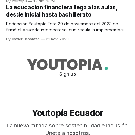
By Youtopia
13 dic. 2024
La educación financiera llega a las aulas,
desde inicial hasta bachillerato
Redacción Youtopía Este 20 de noviembre del 2023 se
firmó el Acuerdo intersectorial que regula la implementación
de la Estrategia Nacional de Educación Financiera en el
By Xavier Basantes
21 nov. 2023
Ecuador. Mediante este acuerdo se espera generar
oportunidades para que los estudiantes desarrollen
habilidades, particularmente en educación financiera y
emprendimiento. Entre las habilidades fortalecidas
Sign up
Youtopía Ecuador
La nueva mirada sobre sostenibilidad e inclusión.
Únete a nosotros.