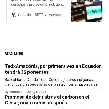
derechos y promover la inclusión
plena de este grupo prioritario.
Youtopia + RETT
Youtopia+Rett
READ MORE
TedxAmazônia, por primera vez en Ecuador,
tendrá 32 ponentes
Bajo el tema 'Donde Todo Conecta', líderes indígenas,
científicos y especialistas de la región panamazónica se
citarán del 27 al 30 de agosto de 2026 en Baños y Puyo
By Youtopia
09 ago. 2026
Promesa de dejar atrás el carbón en el
Cesar, cuatro años después