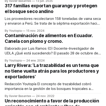
By Xavier Basantes
13 jun. 2025
317 familias exportan guarango y protegen
el bosque seco andino
Los proveedores recolectaron 158 toneladas de vaina seca
y enviaron a Perú. Se trata de la séptima exportación hacia
ese país.
By Youtopia
15 nov. 2024
Contaminación de alimentos en Ecuador.
Canela con plomo y cromo.
Elaborado por Luis Ramos (O) Docente-Investigador de
UDLA ¿Qué está sucediendo? El pasado 28 de octubre de
2023, The Food and Drugs Administration (FDA) comunicó
By Youtopia
24 ene. 2024
sobre cuatro casos de intoxicación de niños en EE.UU.,
Larry Rivera: ‘La trazabilidad es un tema que
debido al consumo de un alimento con base en manzana y
no tiene vuelta atrás para los productores y
canela, con alto
exportadores’
Redacción Youtopía El concepto de trazabilidad cobró
importancia en la gestión de los bosques tropicales a
principios de la década de 1980, con la sensibilización a
By Xavier Basantes
24 nov. 2022
nivel mundial sobre las problemáticas relacionadas con el
Un reconocimiento a favor de la producción
medio ambiente. La trazabilidad se define como “la