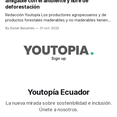
amigable con el ambiente y libre de
capacidad para reunir el tejido histórico, la utilización
deforestación
Redacción Youtopía Los productores agropecuarios y de
productos forestales maderables y no maderables tienen
nuevas oportunidades de acceder a mercados
By Xavier Basantes
31 oct. 2022
diferenciados, que valoran los productos que provienen de
una producción amigable con el ambiente. Esas
posibilidades se generan a partir de la obtención del
Distintivo Iniciativa Verde Libre de Deforestación.
Sign up
Youtopía Ecuador
La nueva mirada sobre sostenibilidad e inclusión.
Únete a nosotros.