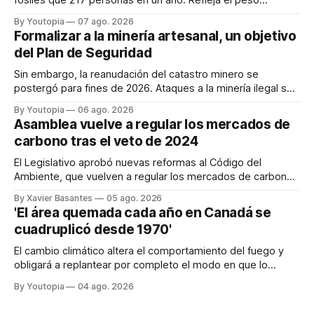
desproporcionado del transporte aéreo en el Mundial.
By Youtopia
07 ago. 2026
Formalizar a la minería artesanal, un objetivo
del Plan de Seguridad
Sin embargo, la reanudación del catastro minero se
postergó para fines de 2026. Ataques a la minería ilegal se
refuerzan con la "Estrategia de Ciberdefensa 2026".
By Youtopia
06 ago. 2026
Asamblea vuelve a regular los mercados de
carbono tras el veto de 2024
El Legislativo aprobó nuevas reformas al Código del
Ambiente, que vuelven a regular los mercados de carbono,
tras el veto total del Ejecutivo en 2024.
By Xavier Basantes
05 ago. 2026
'El área quemada cada año en Canadá se
cuadruplicó desde 1970'
El cambio climático altera el comportamiento del fuego y
obligará a replantear por completo el modo en que lo
previene y combate, según el experto Mike Flannigan
By Youtopia
04 ago. 2026