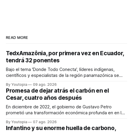
READ MORE
TedxAmazônia, por primera vez en Ecuador,
tendrá 32 ponentes
Bajo el tema 'Donde Todo Conecta', líderes indígenas,
científicos y especialistas de la región panamazónica se
citarán del 27 al 30 de agosto de 2026 en Baños y Puyo
By Youtopia
09 ago. 2026
Promesa de dejar atrás el carbón en el
Cesar, cuatro años después
En diciembre de 2022, el gobierno de Gustavo Petro
prometió una transformación económica profunda en en la
región. Un trabajo audiovisual evalúa la situación.
By Youtopia
07 ago. 2026
Infantino y su enorme huella de carbono,