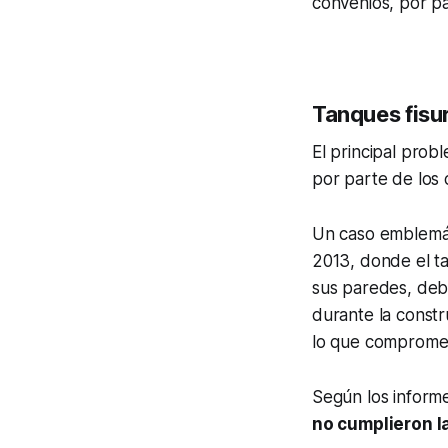
convenios, por pa
Tanques fisu
El principal prob
por parte de los 
Un caso emblemát
2013, donde el ta
sus paredes, debi
durante la constr
lo que compromet
Según los informe
no cumplieron l