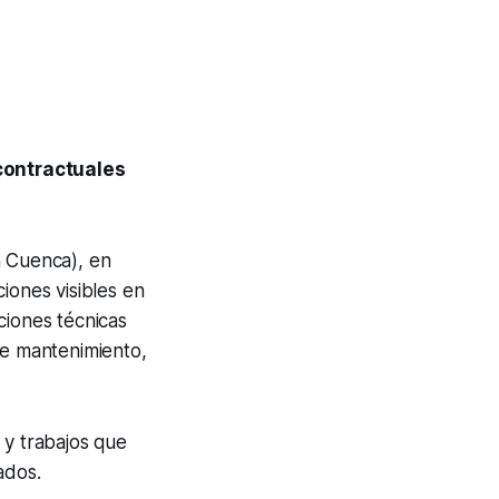
contractuales
n Cuenca), en
iones visibles en
ciones técnicas
be mantenimiento,
 y trabajos que
ados.