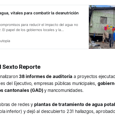
gua, vitales para combatir la desnutrición
compromisos para reducir el impacto del agua no
 El papel de los gobiernos locales y la
es determinante.
utopia
el Sexto Reporte
analizaron
38 informes de auditoría
a proyectos ejecutad
es del Ejecutivo, empresas públicas municipales,
gobier
os cantonales (GAD)
y
mancomunidades.
 obras de redes y
plantas de tratamiento de agua pota
abla inferior) y dejó al descubierto 231 hallazgos, aprobad