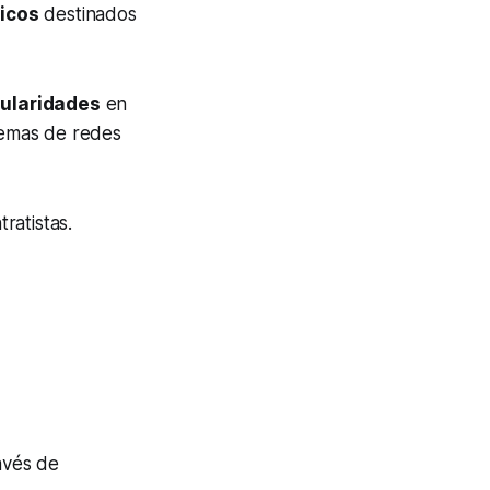
licos
destinados
gularidades
en
stemas de redes
ratistas.
avés de