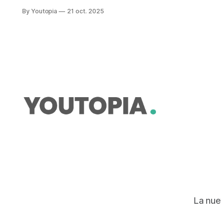
Control Para Salud Mental. La
By Youtopia
21 oct. 2025
depresión y la ansiedad son una
realidad regional, señala.
La nue