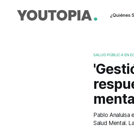
¿Quiénes 
SALUD PÚBLICA EN 
'Gesti
respu
menta
Pablo Analuisa 
Salud Mental. La