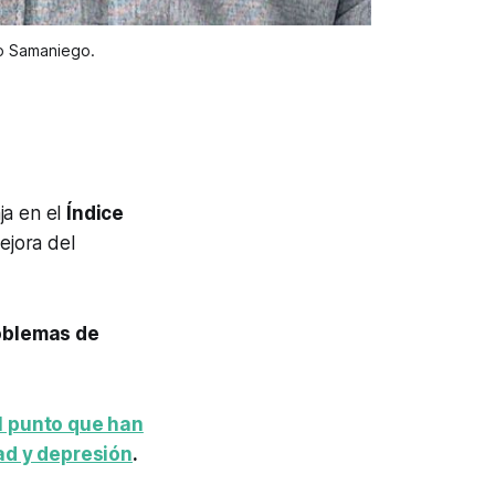
ro Samaniego.
a en el
Índice
ejora del
oblemas de
l punto que han
ad y depresión
.