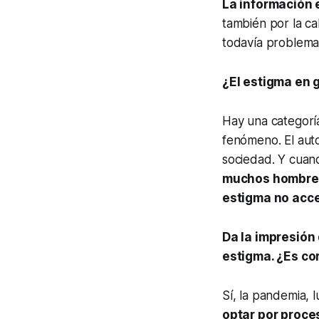
La información 
también por la ca
todavía problemas
¿El estigma en 
Hay una categorí
fenómeno. El aut
sociedad. Y cuan
muchos hombres
estigma no acce
Da la impresión
estigma. ¿Es co
Sí, la pandemia, 
optar por proce