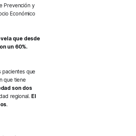
de Prevención y
ocio Económico
revela que desde
ron un 60%.
s pacientes que
ón que tiene
iedad son dos
dad regional.
El
ños
.