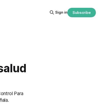
Sign in
Subscribe
salud
Control Para
ñala.