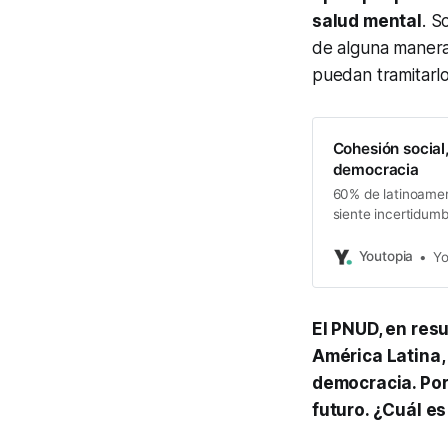
salud mental
. S
de alguna manera,
puedan tramitarlo
Cohesión social
democracia
60% de latinoameri
siente incertidum
Humano del PNUD
Youtopia
Yo
El PNUD, en res
América Latina,
democracia. Por 
futuro. ¿Cuál es