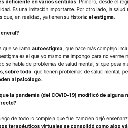
es deficiente en varios sentidos
. Primero, desde el reg
lidad. Es una limitación importante. Por otro lado, la salud
 que, en realidad, ya tienen su historia:
el estigma
.
general?
a que se llama
autoestigma
, que hace más complejo incl
oestigma es el que yo mismo me impongo para no verme ma
do se habla de problemas de salud mental, sí que pesa 
, sobre todo
, que tienen problemas de salud mental, p
den al psicólogo
.
 que la pandemia (del COVID-19) modificó de alguna 
rrecto?
luego de todo lo compleja que fue, también dejó enseñanz
sos terapéuticos virtuales se consolidó como algo vál