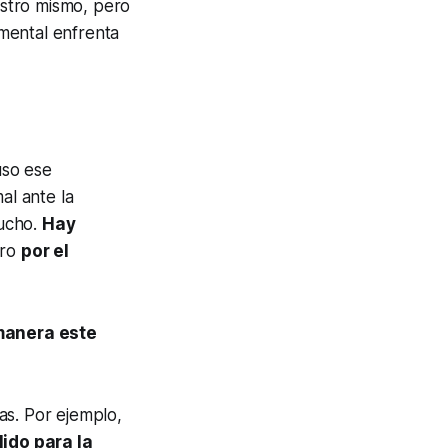
istro mismo, pero
 mental enfrenta
uso ese
l ante la
mucho.
Hay
ero
por el
manera este
as. Por ejemplo,
ido para la