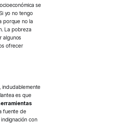
socioeconómica se
 Si yo no tengo
a porque no la
n. La pobreza
r algunos
os ofrecer
o, indudablemente
lantea es que
herramientas
ra fuente de
 indignación con