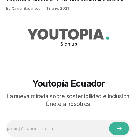
alza. Las cifras de la Asociación de Empresas Automotrices
By Xavier Basantes
18 ene. 2023
del Ecuador (Aeade) muestran un incremento consecutivo
en los últimos dos años. En el 2022 se comercializaron 405
vehículos eléctricos, un 16% más que en 2021.
Sign up
Youtopía Ecuador
La nueva mirada sobre sostenibilidad e inclusión.
Únete a nosotros.